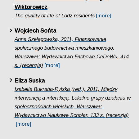
Wiktorowicz
The quality of life of Lodz residents
[more]
Wojciech Sońta
Anna Szelągowska, 2011, Finansowanie
społecznego budownictwa mieszkaniowego,
Warszawa: Wydawnictwo Fachowe CeDeWu, 414
s. (recenzja)
[more]
Eliza Suska
Izabella Bukraba-Rylska (red.), 2011, Między
interwencją a interakcją. Lokalne grupy działania w
społecznościach wiejskich, Warszawa:
Wydawnictwo Naukowe Scholar, 133 s. (recenzja)
[more]