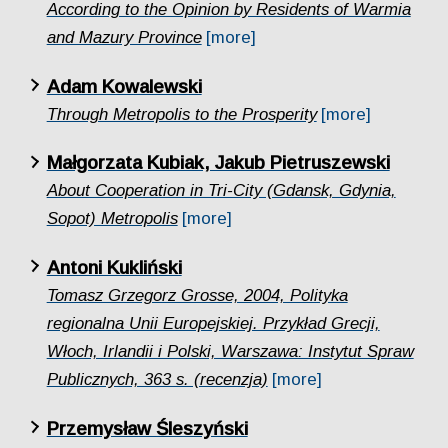
According to the Opinion by Residents of Warmia
and Mazury Province
[more]
Adam Kowalewski
Through Metropolis to the Prosperity
[more]
Małgorzata Kubiak, Jakub Pietruszewski
About Cooperation in Tri-City (Gdansk, Gdynia,
Sopot) Metropolis
[more]
Antoni Kukliński
Tomasz Grzegorz Grosse, 2004, Polityka
regionalna Unii Europejskiej. Przykład Grecji,
Włoch, Irlandii i Polski, Warszawa: Instytut Spraw
Publicznych, 363 s. (recenzja)
[more]
Przemysław Śleszyński