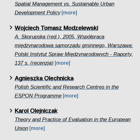
Spatial Management vs. Sustainable Urban
Development Policy
[more]
Wojciech Tomasz Modzelewski
A. Skorupska (red.), 2005, Współpraca
międzynarodowa samorządu gminnego, Warszawa:
Polski Instytut Spraw Międzynarodowych - Raporty,
137 s. (recenzja)
[more]
Agnieszka Olechnicka
Polish Scientific and Research Centres in the
ESPON Programme
[more]
Karol Olejniczak
Theory and Practice of Evaluation in the European
Union
[more]