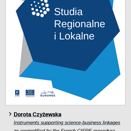
Dorota Czyżewska
Instruments supporting science-business linkages
as exemplified by the French CIFRE procedure