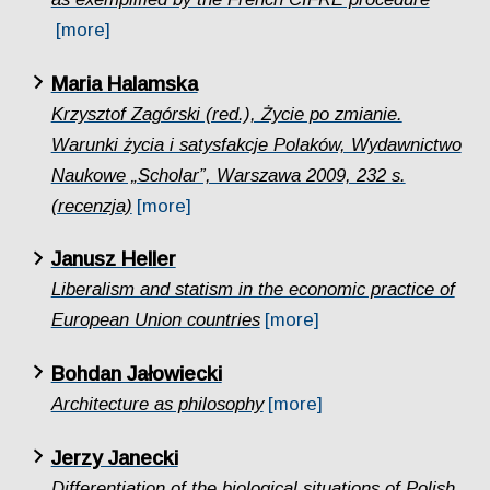
[more]
Maria Halamska
Krzysztof Zagórski (red.), Życie po zmianie.
Warunki życia i satysfakcje Polaków, Wydawnictwo
Naukowe „Scholar”, Warszawa 2009, 232 s.
(recenzja)
[more]
Janusz Heller
Liberalism and statism in the economic practice of
European Union countries
[more]
Bohdan Jałowiecki
Architecture as philosophy
[more]
Jerzy Janecki
Differentiation of the biological situations of Polish