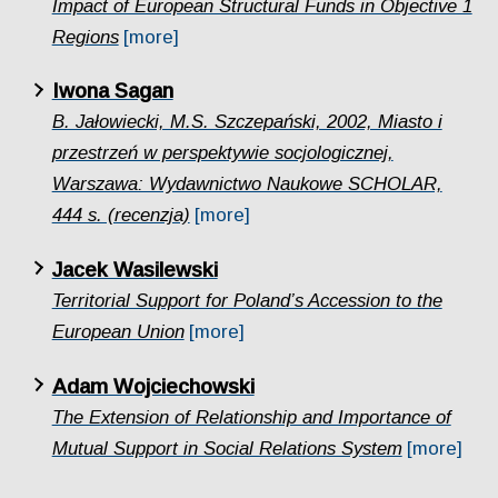
Impact of European Structural Funds in Objective 1
Regions
[more]
Iwona Sagan
B. Jałowiecki, M.S. Szczepański, 2002, Miasto i
przestrzeń w perspektywie socjologicznej,
Warszawa: Wydawnictwo Naukowe SCHOLAR,
444 s. (recenzja)
[more]
Jacek Wasilewski
Territorial Support for Poland’s Accession to the
European Union
[more]
Adam Wojciechowski
The Extension of Relationship and Importance of
Mutual Support in Social Relations System
[more]