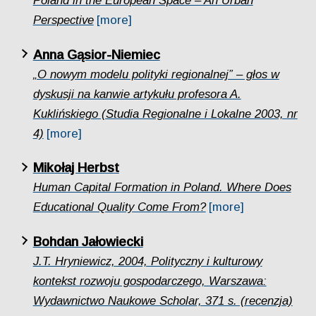
Poland in the European Space – An Urban
Perspective
[more]
Anna Gąsior-Niemiec
„O nowym modelu polityki regionalnej” – głos w
dyskusji na kanwie artykułu profesora A.
Kuklińskiego (Studia Regionalne i Lokalne 2003, nr
4)
[more]
Mikołaj Herbst
Human Capital Formation in Poland. Where Does
Educational Quality Come From?
[more]
Bohdan Jałowiecki
J.T. Hryniewicz, 2004, Polityczny i kulturowy
kontekst rozwoju gospodarczego, Warszawa:
Wydawnictwo Naukowe Scholar, 371 s. (recenzja)