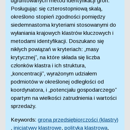
ugruntowanych metod identyfikacji gron.
Posługując się czterostopniową skalą,
określono stopień zgodności pomiędzy
siedemnastoma kryteriami stosowanymi do
wyłaniania krajowych klastrów kluczowych i
metodami identyfikacji. Doszukano się
nikłych powiązań w kryteriach: „masy
krytycznej”, na które składa się liczba
członków klastra i ich struktura,
„koncentracji”, wyrażonym udziałem
podmiotów w określonej odległości od
koordynatora, i „potencjału gospodarczego”
opartym na wielkości zatrudnienia i wartości
sprzedaży.
Keywords:
grona przedsiębiorczości (klastry)
,
inicjatywy klastrowe
,
polityka klastrowa
,