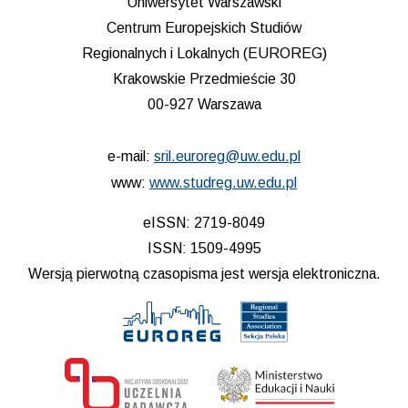
Uniwersytet Warszawski
Centrum Europejskich Studiów
Regionalnych i Lokalnych (EUROREG)
Krakowskie Przedmieście 30
00-927 Warszawa
e-mail:
sril.euroreg@uw.edu.pl
www:
www.studreg.uw.edu.pl
eISSN: 2719-8049
ISSN: 1509-4995
Wersją pierwotną czasopisma jest wersja elektroniczna.