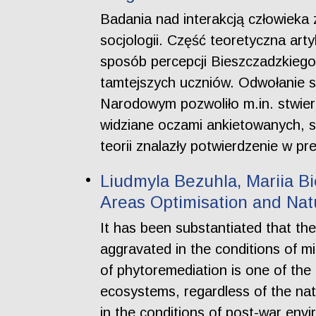
Badania nad interakcją człowieka 
socjologii. Część teoretyczna arty
sposób percepcji Bieszczadzkieg
tamtejszych uczniów. Odwołanie 
Narodowym pozwoliło m.in. stwierd
widziane oczami ankietowanych, są
teorii znalazły potwierdzenie w p
Liudmyla Bezuhla, Mariia B
Areas Optimisation and Nat
It has been substantiated that the
aggravated in the conditions of mi
of phytoremediation is one of the 
ecosystems, regardless of the natu
in the conditions of post-war envi