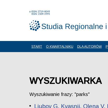
START
O KWARTALNIKU
DLA AUTORÓW
P
WYSZUKIWARKA
Wyszukiwanie frazy: "parks"
Lіubov G. Kvasnii, Olena V.