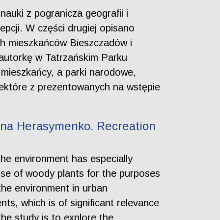
auki z pogranicza geografii i
epcji. W części drugiej opisano
ch mieszkańców Bieszczadów i
autorkę w Tatrzańskim Parku
ż mieszkańcy, a parki narodowe,
Niektóre z prezentowanych na wstępie
iana Herasymenko. Recreation
 the environment has especially
 use of woody plants for the purposes
 the environment in urban
ts, which is of significant relevance
he study is to explore the