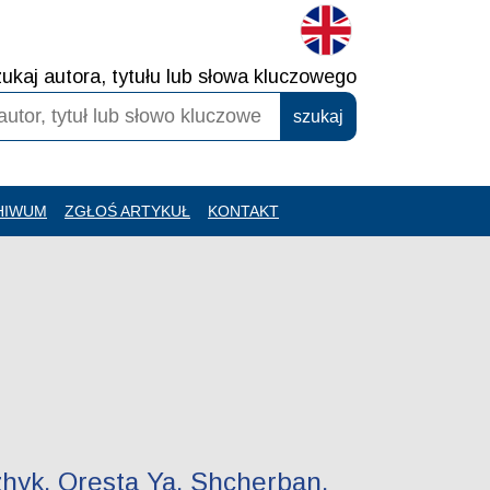
ukaj autora, tytułu lub słowa kluczowego
HIWUM
ZGŁOŚ ARTYKUŁ
KONTAKT
lzhyk, Oresta Ya. Shcherban,