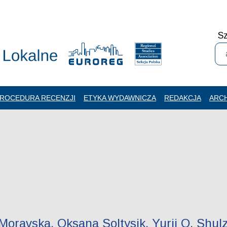
Sz
ROCEDURA RECENZJI
ETYKA WYDAWNICZA
REDAKCJA
ARC
 Moravska, Oksana Soltysik, Yurii O. Shu