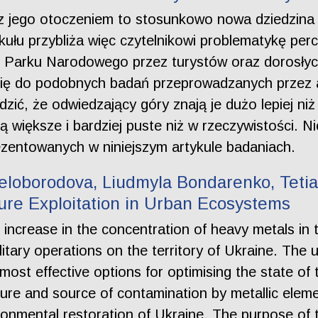
z jego otoczeniem to stosunkowo nowa dziedzina n
kułu przybliża więc czytelnikowi problematykę perc
o Parku Narodowego przez turystów oraz dorosły
się do podobnych badań przeprowadzanych przez 
zić, że odwiedzający góry znają je dużo lepiej ni
 większe i bardziej puste niż w rzeczywistości. 
rezentowanych w niniejszym artykule badaniach.
ieloborodova, Liudmyla Bondarenko, Tet
ure Exploitation in Urban Ecosystems
 increase in the concentration of heavy metals in
litary operations on the territory of Ukraine. The
most effective options for optimising the state of
re and source of contamination by metallic elemen
ronmental restoration of Ukraine. The purpose of t