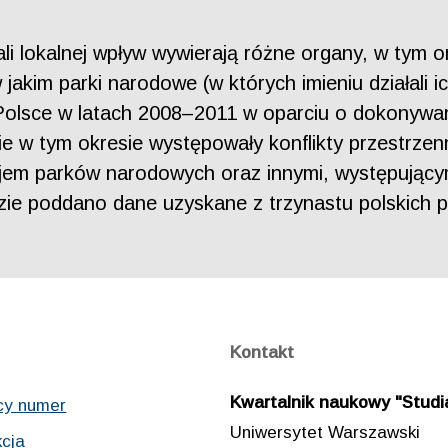
ali lokalnej wpływ wywierają różne organy, w tym
w jakim parki narodowe (w których imieniu działali 
 Polsce w latach 2008–2011 w oparciu o dokonywa
kie w tym okresie występowały konflikty przestrz
jem parków narodowych oraz innymi, występującym
izie poddano dane uzyskane z trzynastu polskich
Kontakt
Kwartalnik naukowy "Studia
cy numer
Uniwersytet Warszawski
cja