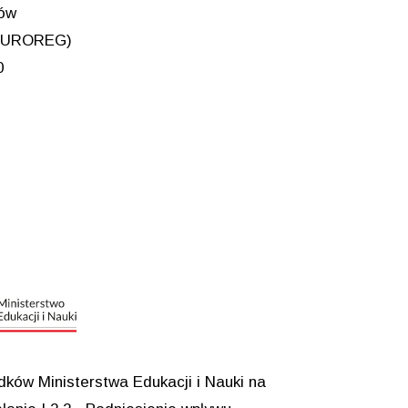
iów
 (EUROREG)
0
ków Ministerstwa Edukacji i Nauki na