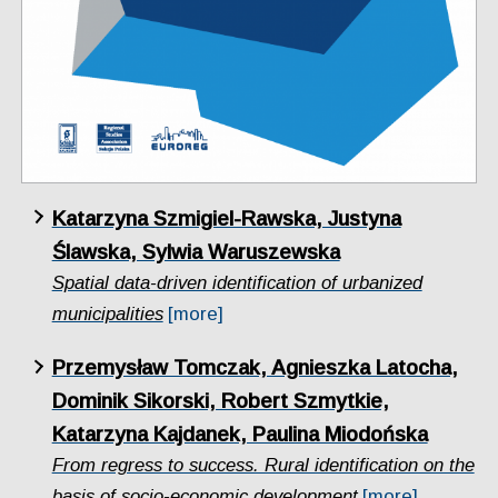
Katarzyna Szmigiel-Rawska, Justyna
Ślawska, Sylwia Waruszewska
Spatial data-driven identification of urbanized
municipalities
[more]
Przemysław Tomczak, Agnieszka Latocha,
Dominik Sikorski, Robert Szmytkie,
Katarzyna Kajdanek, Paulina Miodońska
From regress to success. Rural identification on the
basis of socio-economic development
[more]