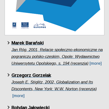
Marek Barański
Jan Róg, 2001, Relacje społeczno-ekonomiczne na
pograniczu polsko-czeskim, Opole: Wydawnictwo
Uniwersytetu Opolskiego, s. 194 (recenzja)
[more]
Grzegorz Gorzelak
Joseph E. Stiglitz, 2002, Globalization and Its
Discontents, New York: W.W. Norton (recenzja)
[more]
Bohdan Jałowiecki