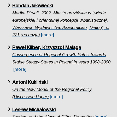
Bohdan Jałowiecki
Marika Pirveli, 2002, Miasto gruzińskie w świetle
europejskiej i orientalnej koncepcji urbanistycznej,
Warszawa: Wydawnictwo Akademickie „Dialog”, s.
271 (recenzja)
[more]
Paweł Kliber, Krzysztof Malaga
Convergence of Regional Growth Paths Towards
Stable Steady-States in Poland in years 1998-2000
[more]
Antoni Kukliński
On the New Model of the Regional Policy
(Discussion Paper)
[more]
Lesław Michałowski
Tourism and the Ways of Cities Promotion
[more]