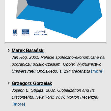
Marek Barański
Jan Róg, 2001, Relacje społeczno-ekonomiczne na
pograniczu polsko-czeskim, Opole: Wydawnictwo
Uniwersytetu Opolskiego, s. 194 (recenzja)
[more]
Grzegorz Gorzelak
Joseph E. Stiglitz, 2002, Globalization and Its
Discontents, New York: W.W. Norton (recenzja)
[more]