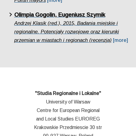
Polish mayors
[more]
Olimpia Gogolin, Eugeniusz Szymik
Andrzej Klasik (red.), 2015, Badania miejskie i
regionalne. Potencjały rozwojowe oraz kierunki
przemian w miastach i regionach (recenzja)
[more]
"Studia Regionalne i Lokalne"
University of Warsaw
Centre for European Regional
and Local Studies EUROREG
Krakowskie Przedmiescie 30 str
00-927 Warsaw, Poland