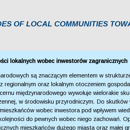
UDES OF LOCAL COMMUNITIES TO
ści lokalnych wobec inwestorów zagranicznych
ynarodowych są znaczącym elementem w strukturze
ji z regionalnym oraz lokalnym otoczeniem gospo
koncernu międzynarodowego wywołuje wielorakie sku
rzennej, w środowisku przyrodniczym. Do skutków
aw mieszkańców wobec inwestora pod wpływem wie
 kolejności do pewnych wobec niego zachowań. O
cznych mieszkańców dużego miasta oraz małej gmi