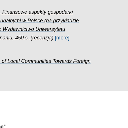
9, Finansowe aspekty gospodarki
nalnymi w Polsce (na przykładzie
ń: Wydawnictwo Uniwersytetu
niu, 450 s. (recenzja)
[more]
es of Local Communities Towards Foreign
ne"