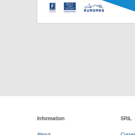
Information
SRiL
About
Curre