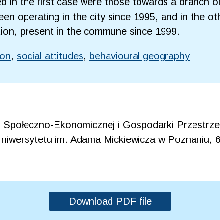
 in the first case were those towards a branch of
n operating in the city since 1995, and in the ot
ion, present in the commune since 1999.
ion
,
social attitudes
,
behavioural geography
ii Społeczno-Ekonomicznej i Gospodarki Przestrz
niwersytetu im. Adama Mickiewicza w Poznaniu, 6
Download PDF file