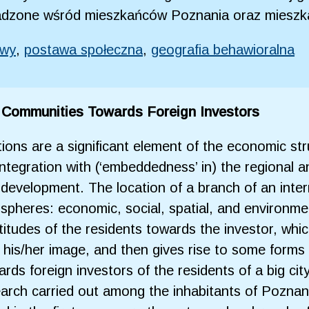
wadzone wśród mieszkańców Poznania oraz miesz
owy
,
postawa społeczna
,
geografia behawioralna
al Communities Towards Foreign Investors
tions are a significant element of the economic st
ntegration with (‘embeddedness’ in) the regional a
r development. The location of a branch of an inte
f spheres: economic, social, spatial, and environmen
titudes of the residents towards the investor, whi
his/her image, and then gives rise to some forms
rds foreign investors of the residents of a big ci
earch carried out among the inhabitants of Pozna