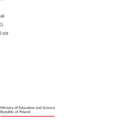
al
EG
 str