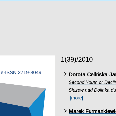
1(39)/2010
Dorota Celińska-Ja
Second Youth or Decl
Sluzew nad Dolinka du
[more]
Marek Furmankiewi