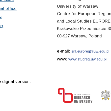
University of Warsaw
ial office
Centre for European Region
ve
and Local Studies EUROR
ct
Krakowskie Przedmiescie 30
00-927 Warsaw, Poland
e-mail:
sril.euroreg@uw.edu.pl
www:
www.studreg.uw.edu.pl
 digital version.