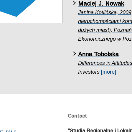
Maciej J. Nowak
Janina Kotlińska, 200
nieruchomościami komu
dużych miast), Pozna
Ekonomicznego w Pozna
Anna Tobolska
Differences in Attitud
Investors
[more]
Contact
"Studia Regionalne i Lokal
nt issue