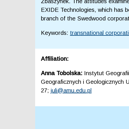
Zbaszynek. The attitudes examined
EXIDE Technologies, which has bee
branch of the Swedwood corporat
Keywords:
transnational corporat
Affiliation:
Anna Tobolska:
Instytut Geograf
Geograficznych i Geologicznych U
27;
juli@amu.edu.pl