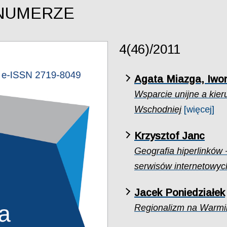
NUMERZE
4(46)/2011
Agata Miazga, Iwo
Wsparcie unijne a kier
Wschodniej
[więcej]
Krzysztof Janc
Geografia hiperlinków
serwisów internetowyc
Jacek Poniedziałek
Regionalizm na Warmii