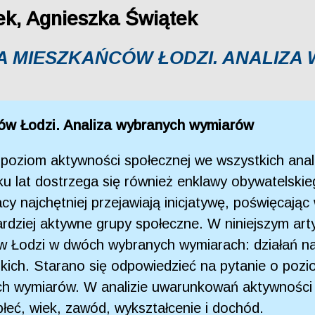
k, Agnieszka Świątek
 MIESZKAŃCÓW ŁODZI. ANALIZ
ów Łodzi. Analiza wybranych wymiarów
i poziom aktywności społecznej we wszystkich an
lku lat dostrzega się również enklawy obywatels
cy najchętniej przejawiają inicjatywę, poświęcają
rdziej aktywne grupy społeczne. W niniejszym art
Łodzi w dwóch wybranych wymiarach: działań na 
kich. Starano się odpowiedzieć na pytanie o pozi
ych wymiarów. W analizie uwarunkowań aktywności
łeć, wiek, zawód, wykształcenie i dochód.