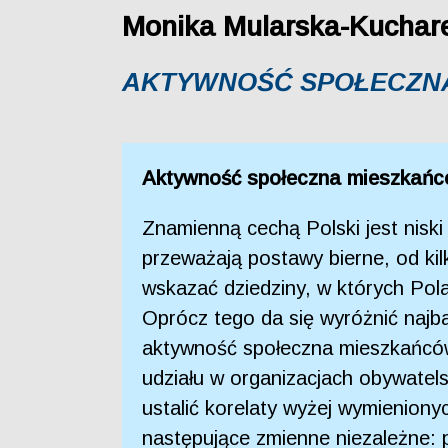
Monika Mularska-Kuchare
AKTYWNOŚĆ SPOŁECZNA
Aktywność społeczna mieszkańc
Znamienną cechą Polski jest nisk
przeważają postawy bierne, od ki
wskazać dziedziny, w których Pola
Oprócz tego da się wyróżnić najba
aktywność społeczna mieszkańców 
udziału w organizacjach obywatels
ustalić korelaty wyżej wymienion
następujące zmienne niezależne: p