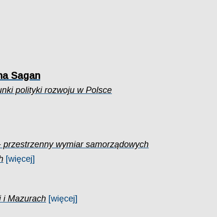
na Sagan
unki polityki rozwoju w Polsce
 - przestrzenny wymiar samorządowych
h
[więcej]
 i Mazurach
[więcej]