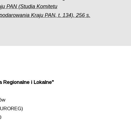
ju PAN (Studia Komitetu
odarowania Kraju PAN, t. 134), 256 s.
 Regionalne i Lokalne"
iów
 (EUROREG)
0