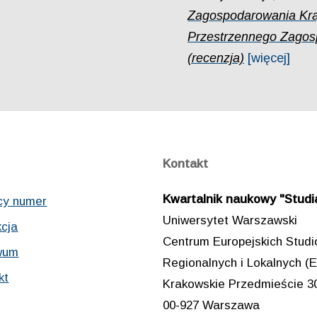
Zagospodarowania Kra
Przestrzennego Zagosp
(recenzja)
[więcej]
Kontakt
Kwartalnik naukowy "Studia
cy numer
Uniwersytet Warszawski
cja
Centrum Europejskich Stud
wum
Regionalnych i Lokalnych
kt
Krakowskie Przedmieście 3
00-927 Warszawa