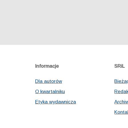
Informacje
SRiL
Dla autorów
Bieżą
O kwartalniku
Redak
Etyka wydawnicza
Archi
Konta