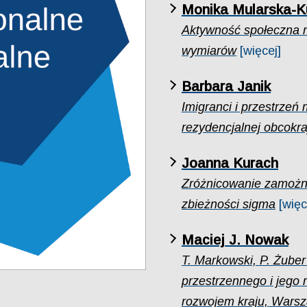
Monika Mularska-K
Aktywność społeczna 
wymiarów
[więcej]
Barbara Janik
Imigranci i przestrzeń
rezydencjalnej obcokr
Joanna Kurach
Zróżnicowanie zamożno
zbieżności sigma
[więc
Maciej J. Nowak
T. Markowski, P. Żuber
przestrzennego i jego 
rozwojem kraju, Warsz