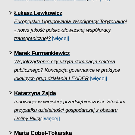
Łukasz Lewkowicz
Europejskie Ugrupowania Współpracy Terytorialnej
- nowa jakość polsko-słowackiej współpracy
transgranicznej?
[więcej]
Marek Furmankiewicz
Współrządzenie czy ukryta dominacja sektora
publicznego? Koncepcja governance w praktyce
lokalnych grup działania LEADER
[więcej]
Katarzyna Zajda
Innowacja w wiejskiej przedsiębiorczości. Studium
przypadku działalności gospodarczej z obszaru
Doliny Pilicy
[więcej]
Marta Cobel-Tokarska