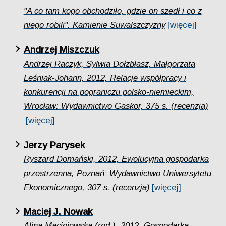
"A co tam kogo obchodziło, gdzie on szedł i co z
niego robili". Kamienie Suwalszczyzny
[więcej]
Andrzej Miszczuk
Andrzej Raczyk, Sylwia Dołzbłasz, Małgorzata
Leśniak-Johann, 2012, Relacje współpracy i
konkurencji na pograniczu polsko-niemieckim,
Wrocław: Wydawnictwo Gaskor, 375 s. (recenzja)
[więcej]
Jerzy Parysek
Ryszard Domański, 2012, Ewolucyjna gospodarka
przestrzenna, Poznań: Wydawnictwo Uniwersytetu
Ekonomicznego, 307 s. (recenzja)
[więcej]
Maciej J. Nowak
Alina Maciejewska (red.), 2012, Gospodarka