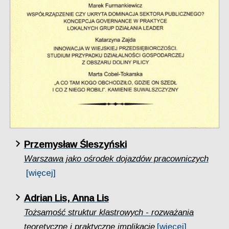
Przemysław Śleszyński
Warszawa jako ośrodek dojazdów pracowniczych
[więcej]
Adrian Lis, Anna Lis
Tożsamość struktur klastrowych - rozważania
teoretyczne i praktyczne implikacje
[więcej]