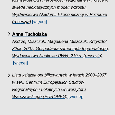
Konwergencja i nierówności regionalne w Polsce w
świetle neoklasycznych modeli wzrostu,
Wydawnictwo Akademii Ekonomicznej w Poznaniu
(recenzja)
[więcej]
Anna Tucholska
Andrzej Miszczuk, Magdalena Miszczuk, Krzysztof
Z?uk, 2007, Gospodarka samorządu terytorialnego,
Wydawnictwo Naukowe PWN, 219 s. (recenzja)
[więcej]
Lista książek opublikowanych w latach 2000–2007
w serii Centrum Europejskich Studiów
Regionalnych i Lokalnych Uniwersytetu
Warszawskiego (EUROREG)
[więcej]