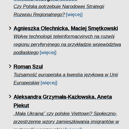
Czy Polska potrzebuje Narodowej Strategii
Rozwoju Regionalnego?
[więcej]
Agnieszka Olechnicka, Maciej Smętkowski
Wpływ technologii teleinformacyjnych na rozwój
regionu peryferyjnego na przykładzie województwa
podlaskiego
[więcej]
Roman Szul
Tożsamość europejska a kwestia językowa w Unii
Europejskiej
[więcej]
Aleksandra Grzymała-Kazłowska, Aneta
Piekut
„Mała Ukraina” czy polskie Viettown? Społeczno-
przestrzenne wzory zamieszkiwania imigrantów w