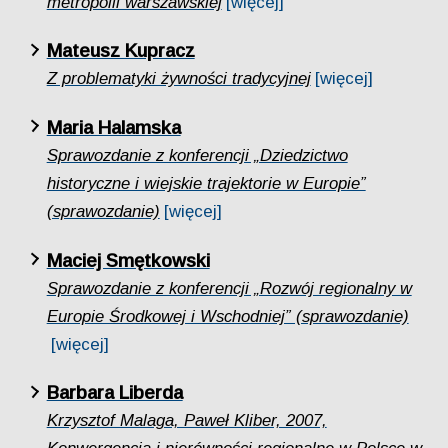
metropolii warszawskiej
[więcej]
Mateusz Kupracz
Z problematyki żywności tradycyjnej
[więcej]
Maria Halamska
Sprawozdanie z konferencji „Dziedzictwo
historyczne i wiejskie trajektorie w Europie”
(sprawozdanie)
[więcej]
Maciej Smętkowski
Sprawozdanie z konferencji „Rozwój regionalny w
Europie Środkowej i Wschodniej” (sprawozdanie)
[więcej]
Barbara Liberda
Krzysztof Malaga, Paweł Kliber, 2007,