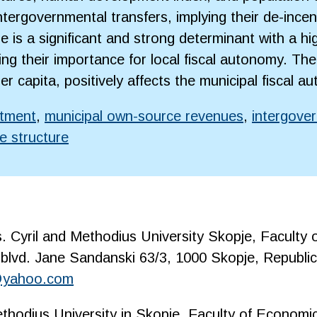
tergovernmental transfers, implying their de-incenti
e is a significant and strong determinant with a hi
ng their importance for local fiscal autonomy. T
 capita, positively affects the municipal fiscal a
stment
,
municipal own-source revenues
,
intergover
e structure
. Cyril and Methodius University Skopje, Faculty
blvd. Jane Sandanski 63/3, 1000 Skopje, Republi
@yahoo.com
ethodius University in Skopje, Faculty of Economi