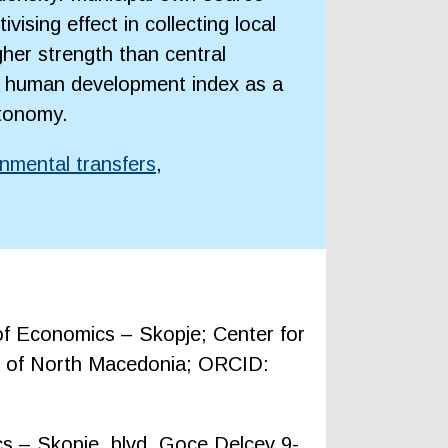
vising effect in collecting local
gher strength than central
he human development index as a
utonomy.
nmental transfers
,
 of Economics – Skopje; Center for
c of North Macedonia; ORCID:
cs – Skopje, blvd. Goce Delcev 9-