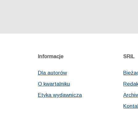
Informacje
SRiL
Dla autorów
Bieżą
O kwartalniku
Redak
Etyka wydawnicza
Archi
Konta