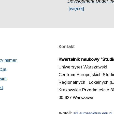
Development Under the 
[więcej]
Kontakt
Kwartalnik naukowy "Studia
cy numer
Uniwersytet Warszawski
cja
Centrum Europejskich Stud
wum
Regionalnych i Lokalnych
kt
Krakowskie Przedmieście 3
00-927 Warszawa
e-mail:
sril.euroreg@uw.edu.pl