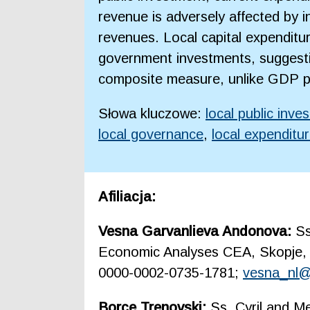
revenue is adversely affected by in
revenues. Local capital expenditur
government investments, suggesti
composite measure, unlike GDP per
Słowa kluczowe:
local public inve
local governance
,
local expenditur
Afiliacja:
Vesna Garvanlieva Andonova:
Ss
Economic Analyses CEA, Skopje, 
0000-0002-0735-1781;
vesna_nl
Borce Trenovski:
Ss. Cyril and M