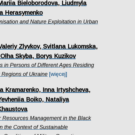
Mariia Bieloborodova, Liudmyla
na Herasymenko
isation and Nature Exploitation in Urban
Valeriy Zlyvkov, Svitlana Lukomska,
 Olha Skyba, Borys Kuzikov
es in Persons of Different Ages Residing
v Regions of Ukraine
[więcej]
na Kramarenko, Inna Irtyshcheva,
evheniia Boiko, Nataliya
Khaustova
er Resources Management in the Black
n the Context of Sustainable