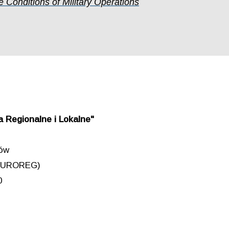
Conditions of Military Operations
 Regionalne i Lokalne"
iów
 (EUROREG)
0