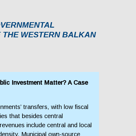
GOVERNMENTAL
F THE WESTERN BALKAN
blic Investment Matter? A Case
ents’ transfers, with low fiscal
ies that besides central
revenues include central and local
density. Municipal own-source