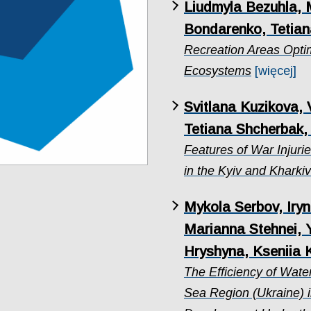
Liudmyla Bezuhla, 
Bondarenko, Tetia
Recreation Areas Optim
Ecosystems
[więcej]
Svitlana Kuzikova, 
Tetiana Shcherbak,
Features of War Injuri
in the Kyiv and Kharki
Mykola Serbov, Iry
Marianna Stehnei, Y
Hryshyna, Kseniia 
The Efficiency of Wat
Sea Region (Ukraine) i