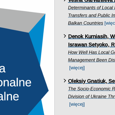
Vesna Garvanlieva 
Determinants of Local
Transfers and Public I
Balkan Countries
[więc
Denok Kurniasih, W
Israwan Setyoko, 
How Well Has Local 
Management Been Discu
[więcej]
Oleksiy Gnatiuk, S
The Socio-Economic Re
Division of Ukraine Th
[więcej]