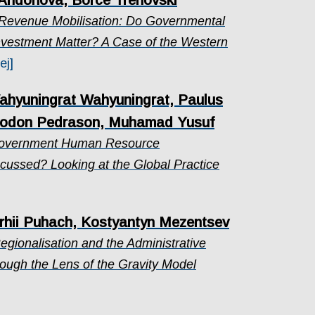
Andonova, Borce Trenovski
 Revenue Mobilisation: Do Governmental
nvestment Matter? A Case of the Western
ej]
ahyuningrat Wahyuningrat, Paulus
Rodon Pedrason, Muhamad Yusuf
Government Human Resource
ssed? Looking at the Global Practice
erhii Puhach, Kostyantyn Mezentsev
gionalisation and the Administrative
rough the Lens of the Gravity Model