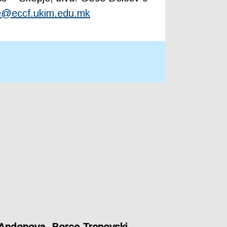
e@eccf.ukim.edu.mk