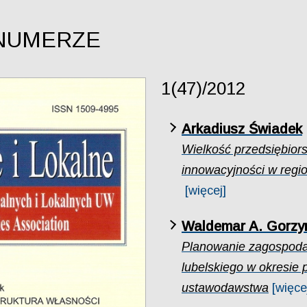
NUMERZE
1(47)/2012
Arkadiusz Świadek
Wielkość przedsiębiorst
innowacyjności w reg
[więcej]
Waldemar A. Gorzy
Planowanie zagospoda
lubelskiego w okresie 
ustawodawstwa
[więce