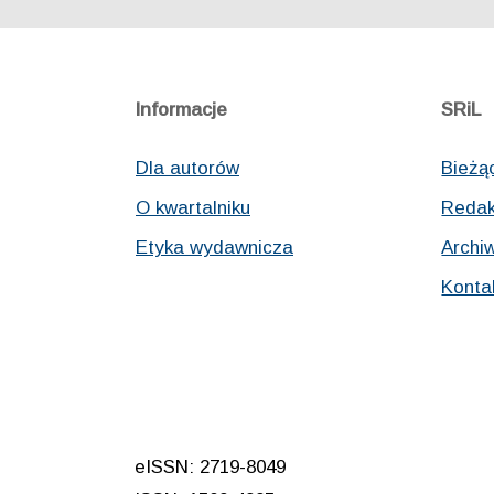
Informacje
SRiL
Dla autorów
Bieżą
O kwartalniku
Redak
Etyka wydawnicza
Archi
Konta
eISSN: 2719-8049