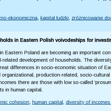
zno-ekonomiczna
,
kapitał ludzki
,
zróżnicowanie d
olds in Eastern Polish voivodeships for investi
 in Eastern Poland are becoming an important co
al-related development of households. The diversi
great differences in socio-economic situation of Ea
d organizational, production-related, socio-cultura
incomes there are those with low so-called ‘prosum
ts in human capital.
omic cohesion
,
human capital
,
diversity of income