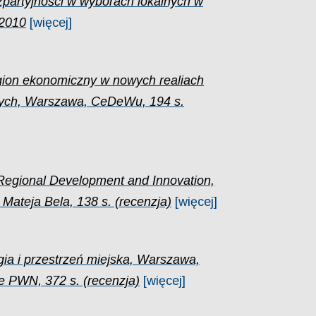
partyjności w wyborach lokalnych w
–2010
[więcej]
gion ekonomiczny w nowych realiach
ych, Warszawa, CeDeWu, 194 s.
 Regional Development and Innovation,
Mateja Bela, 138 s. (recenzja)
[więcej]
gia i przestrzeń miejska, Warszawa,
PWN, 372 s. (recenzja)
[więcej]