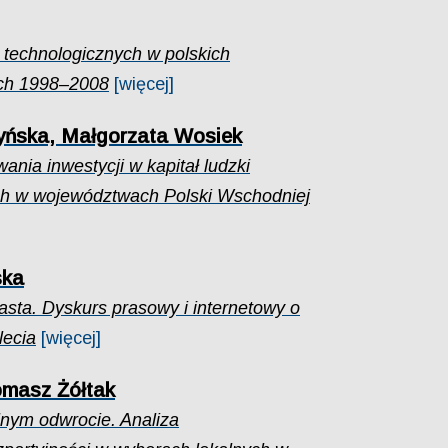
 technologicznych w polskich
ch 1998–2008
[więcej]
yńska, Małgorzata Wosiek
ia inwestycji w kapitał ludzki
 w województwach Polski Wschodniej
ska
asta. Dyskurs prasowy i internetowy o
lecia
[więcej]
omasz Żółtak
nym odwrocie. Analiza