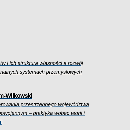
w i ich struktura własności a rozwój
ionalnych systemach przemysłowych
m-Wilkowski
rowania przestrzennego województwa
powojennym – praktyka wobec teorii i
j]