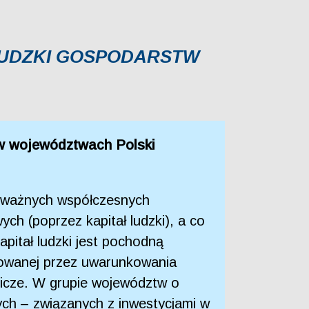
LUDZKI GOSPODARSTW
w województwach Polski
 z ważnych współczesnych
h (poprzez kapitał ludzki), a co
pitał ludzki jest pochodną
towanej przez uwarunkowania
nicze. W grupie województw o
ch – związanych z inwestycjami w