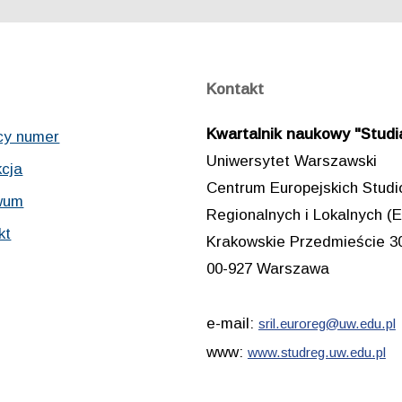
Kontakt
Kwartalnik naukowy "Studia
cy numer
Uniwersytet Warszawski
cja
Centrum Europejskich Stud
wum
Regionalnych i Lokalnych
kt
Krakowskie Przedmieście 3
00-927 Warszawa
e-mail:
sril.euroreg@uw.edu.pl
www:
www.studreg.uw.edu.pl