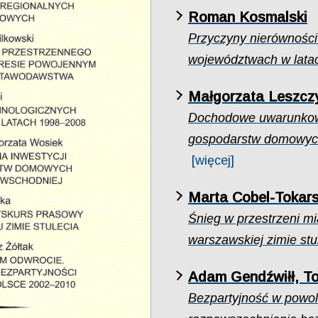
Roman Kosmalski
Przyczyny nierówności
województwach w lata
Małgorzata Leszcz
Dochodowe uwarunkowan
gospodarstw domowych
[więcej]
Marta Cobel-Tokar
Śnieg w przestrzeni mi
warszawskiej zimie stu
Adam Gendźwiłł, T
Bezpartyjność w powol