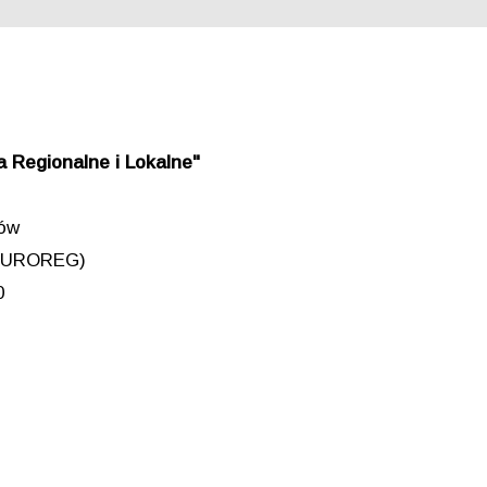
 Regionalne i Lokalne"
iów
 (EUROREG)
0