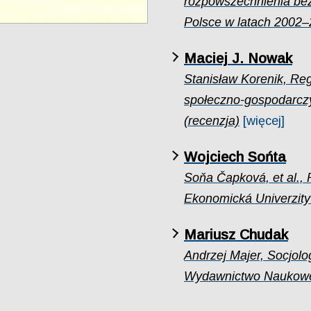
rozpowszechnienia bez
Polsce w latach 2002
Maciej J. Nowak
Stanisław Korenik, Re
społeczno-gospodarcz
(recenzja)
[więcej]
Wojciech Sońta
Soňa Čapková, et al.,
Ekonomická Univerzity 
Mariusz Chudak
Andrzej Majer, Socjolo
Wydawnictwo Naukowe 