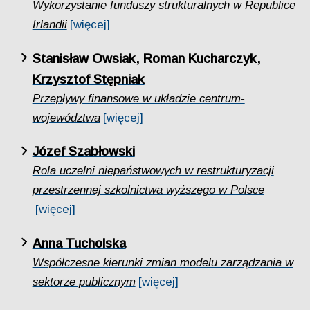
Wykorzystanie funduszy strukturalnych w Republice
Irlandii
[więcej]
Stanisław Owsiak, Roman Kucharczyk,
Krzysztof Stępniak
Przepływy finansowe w układzie centrum-
województwa
[więcej]
Józef Szabłowski
Rola uczelni niepaństwowych w restrukturyzacji
przestrzennej szkolnictwa wyższego w Polsce
[więcej]
Anna Tucholska
Współczesne kierunki zmian modelu zarządzania w
sektorze publicznym
[więcej]