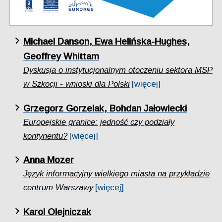
Michael Danson, Ewa Helińska-Hughes,
Geoffrey Whittam
Dyskusja o instytucjonalnym otoczeniu sektora MSP
w Szkocji - wnioski dla Polski
[więcej]
Grzegorz Gorzelak, Bohdan Jałowiecki
Europejskie granice: jedność czy podziały
kontynentu?
[więcej]
Anna Mozer
Język informacyjny wielkiego miasta na przykładzie
centrum Warszawy
[więcej]
Karol Olejniczak