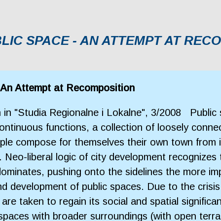
LIC SPACE - AN ATTEMPT AT REC
 An Attempt at Recomposition
sh in "Studia Regionalne i Lokalne", 3/2008 Publi
ontinuous functions, a collection of loosely conn
ople compose for themselves their own town from in
 Neo-liberal logic of city development recognizes 
s dominates, pushing onto the sidelines the more i
d development of public spaces. Due to the crisis 
 are taken to regain its social and spatial signifi
 spaces with broader surroundings (with open terra