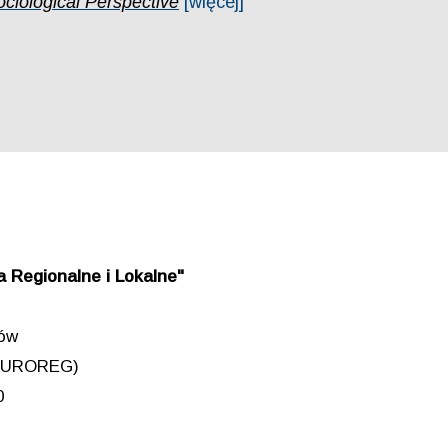
iological Perspective
[więcej]
 Regionalne i Lokalne"
iów
 (EUROREG)
0