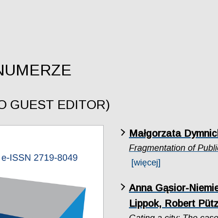
NUMERZE
NO GUEST EDITOR)
Małgorzata Dymnic
Fragmentation of Publ
[więcej]
Anna Gąsior-Niemie
Lippok, Robert Püt