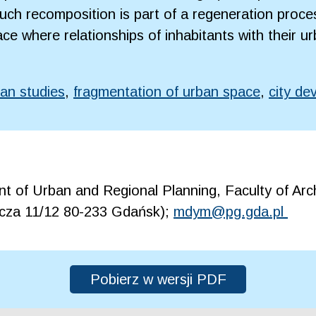
ch recomposition is part of a regeneration proces
lace where relationships of inhabitants with their
an studies
,
fragmentation of urban space
,
city de
t of Urban and Regional Planning, Faculty of Arch
icza 11/12 80-233 Gdańsk);
mdym@pg.gda.pl
Pobierz w wersji PDF