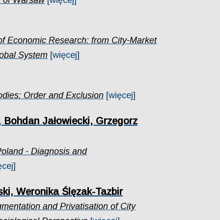
e of Warsaw
[więcej]
 of Economic Research: from City-Market
lobal System
[więcej]
odies: Order and Exclusion
[więcej]
 Bohdan Jałowiecki, Grzegorz
Poland - Diagnosis and
ęcej]
ki, Weronika Ślęzak-Tazbir
gmentation and Privatisation of City