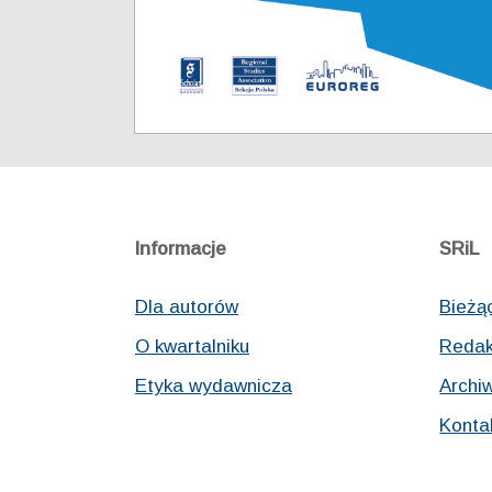
Informacje
SRiL
Dla autorów
Bieżą
O kwartalniku
Redak
Etyka wydawnicza
Archi
Konta