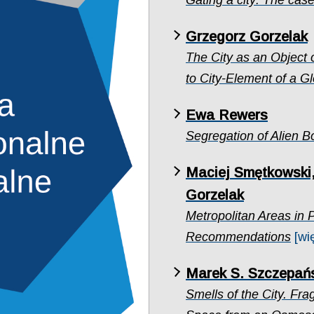
Gating a city: The cas
Grzegorz Gorzelak
The City as an Object
to City-Element of a G
Ewa Rewers
Segregation of Alien B
Maciej Smętkowski,
Gorzelak
Metropolitan Areas in 
Recommendations
[wi
Marek S. Szczepańs
Smells of the City. Fra