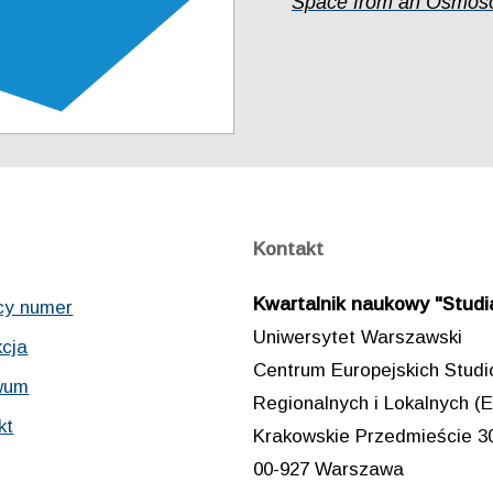
Space from an Osmosoc
Kontakt
Kwartalnik naukowy "Studia
cy numer
Uniwersytet Warszawski
cja
Centrum Europejskich Stud
wum
Regionalnych i Lokalnych
kt
Krakowskie Przedmieście 3
00-927 Warszawa