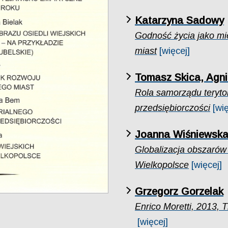
Katarzyna Sadowy
Godność życia jako mi
miast
[więcej]
Tomasz Skica, Agn
Rola samorządu teryto
przedsiębiorczości
[wię
Joanna Wiśniewsk
Globalizacja obszarów
Wielkopolsce
[więcej]
Grzegorz Gorzelak
Enrico Moretti, 2013,
[więcej]