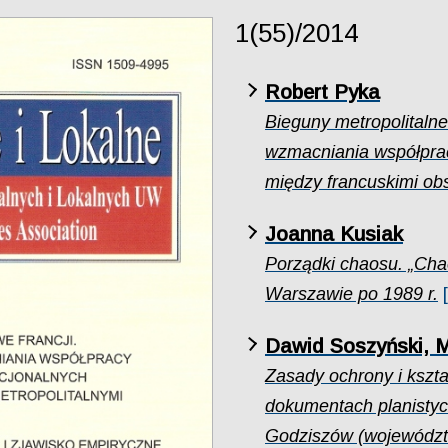
1(55)/2014
Robert Pyka
Bieguny metropolitaln
wzmacniania współprac
między francuskimi ob
Joanna Kusiak
Porządki chaosu. „Chao
Warszawie po 1989 r.
Dawid Soszyński, M
Zasady ochrony i kszta
dokumentach planistyc
Godziszów (województw