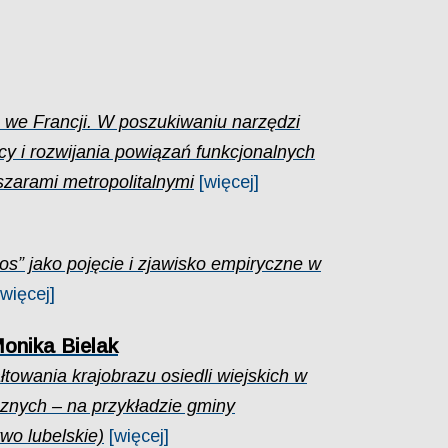
e we Francji. W poszukiwaniu narzędzi
y i rozwijania powiązań funkcjonalnych
szarami metropolitalnymi
[więcej]
s” jako pojęcie i zjawisko empiryczne w
[więcej]
onika Bielak
łtowania krajobrazu osiedli wiejskich w
znych – na przykładzie gminy
o lubelskie)
[więcej]