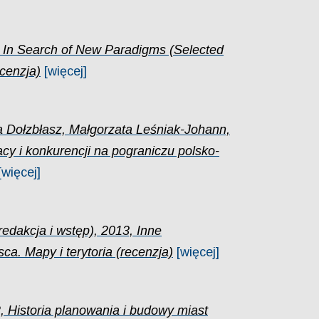
, In Search of New Paradigms (Selected
cenzja)
[więcej]
a Dołzbłasz, Małgorzata Leśniak-Johann,
cy i konkurencji na pograniczu polsko-
[więcej]
redakcja i wstęp), 2013, Inne
sca. Mapy i terytoria (recenzja)
[więcej]
, Historia planowania i budowy miast