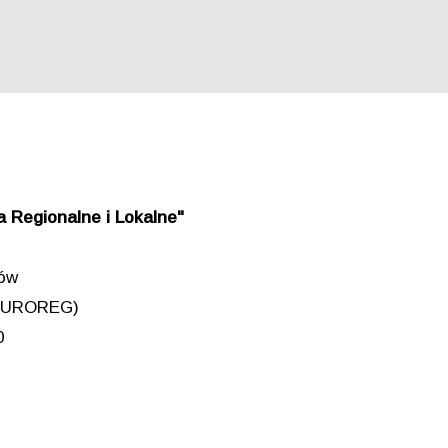
 Regionalne i Lokalne"
iów
 (EUROREG)
0