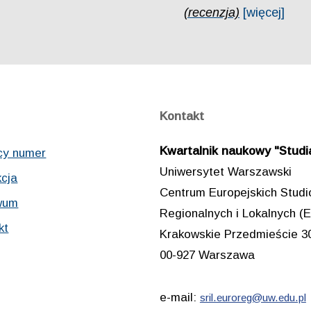
(recenzja)
[więcej]
Kontakt
Kwartalnik naukowy "Studia
cy numer
Uniwersytet Warszawski
cja
Centrum Europejskich Stud
wum
Regionalnych i Lokalnych
kt
Krakowskie Przedmieście 3
00-927 Warszawa
e-mail:
sril.euroreg@uw.edu.pl