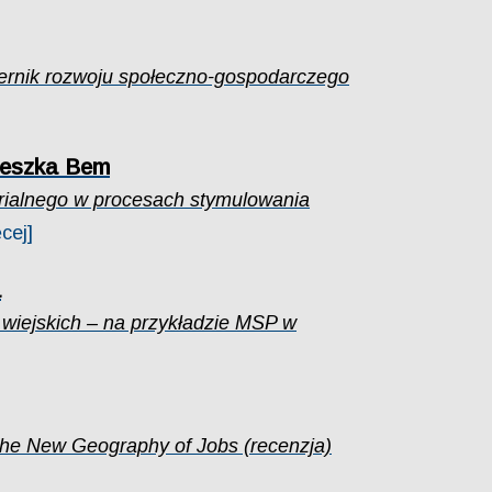
ernik rozwoju społeczno-gospodarczego
ieszka Bem
rialnego w procesach stymulowania
cej]
a
 wiejskich – na przykładzie MSP w
 The New Geography of Jobs (recenzja)