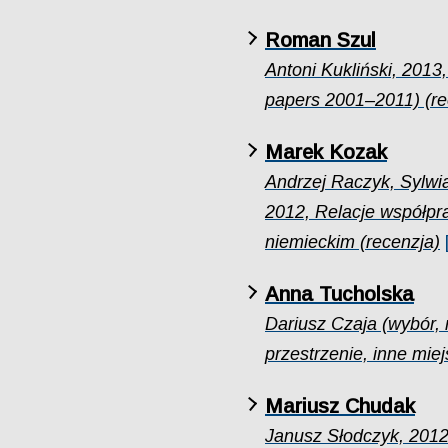
Roman Szul
Antoni Kukliński, 2013
papers 2001–2011) (re
Marek Kozak
Andrzej Raczyk, Sylwi
2012, Relacje współpra
niemieckim (recenzja)
Anna Tucholska
Dariusz Czaja (wybór, 
przestrzenie, inne miej
Mariusz Chudak
Janusz Słodczyk, 2012