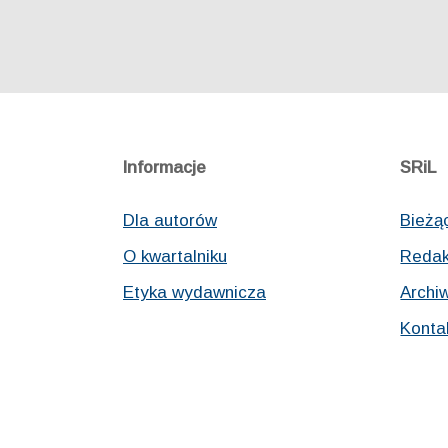
Informacje
SRiL
Dla autorów
Bieżą
O kwartalniku
Redak
Etyka wydawnicza
Archi
Konta