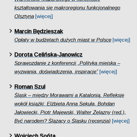
kształtowania się makroregionu funkcjonalnego
Olsztyna
[więcej]
Marcin Będzieszak
Opłaty w budżetach dużych miast w Polsce
[więcej]
Dorota Celińska-Janowicz
Sprawozdanie z konferencji „Polityka miejska –
wyzwania, doświadczenia, inspiracje”
[więcej]
Roman Szul
Śląsk – między Morawami a Katalonią. Refleksje
wokół książki: Elżbieta Anna Sekuła, Bohdan
Jałowiecki, Piotr Majewski, Walter Żelazny (red.),
Być narodem? Ślązacy o Śląsku (recenzja)
[więcej]
Wojciech Sońta