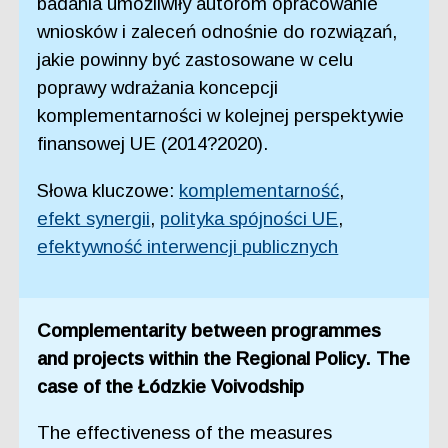
badania umożliwiły autorom opracowanie
wniosków i zaleceń odnośnie do rozwiązań,
jakie powinny być zastosowane w celu
poprawy wdrażania koncepcji
komplementarności w kolejnej perspektywie
finansowej UE (2014?2020).
Słowa kluczowe:
komplementarność
,
efekt synergii
,
polityka spójności UE
,
efektywność interwencji publicznych
Complementarity between programmes
and projects within the Regional Policy. The
case of the Łódzkie Voivodship
The effectiveness of the measures