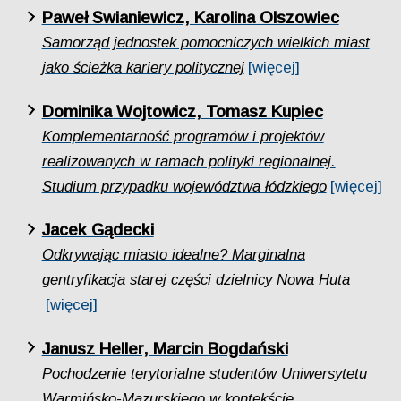
Paweł Swianiewicz, Karolina Olszowiec
Samorząd jednostek pomocniczych wielkich miast
jako ścieżka kariery politycznej
[więcej]
Dominika Wojtowicz, Tomasz Kupiec
Komplementarność programów i projektów
realizowanych w ramach polityki regionalnej.
Studium przypadku województwa łódzkiego
[więcej]
Jacek Gądecki
Odkrywając miasto idealne? Marginalna
gentryfikacja starej części dzielnicy Nowa Huta
[więcej]
Janusz Heller, Marcin Bogdański
Pochodzenie terytorialne studentów Uniwersytetu
Warmińsko-Mazurskiego w kontekście