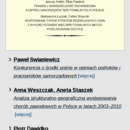
Paweł Swianiewicz
Konkurencja o środki unijne w opiniach polityków i
pracowników samorządowych
[więcej]
Anna Weszczak, Aneta Staszek
Analiza strukturalno-geograficzna występowania
chorób zawodowych w Polsce w latach 2003–2010
[więcej]
Piotr Dawidko