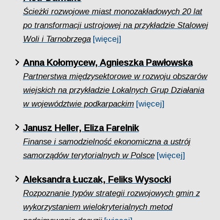
Ścieżki rozwojowe miast monozakładowych 20 lat
po transformacji ustrojowej na przykładzie Stalowej
Woli i Tarnobrzega
[więcej]
Anna Kołomycew, Agnieszka Pawłowska
Partnerstwa międzysektorowe w rozwoju obszarów
wiejskich na przykładzie Lokalnych Grup Działania
w województwie podkarpackim
[więcej]
Janusz Heller, Eliza Farelnik
Finanse i samodzielność ekonomiczna a ustrój
samorządów terytorialnych w Polsce
[więcej]
Aleksandra Łuczak, Feliks Wysocki
Rozpoznanie typów strategii rozwojowych gmin z
wykorzystaniem wielokryterialnych metod