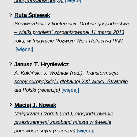
podejmowania decyzji
[więcej]
Ruta Śpiewak
Sprawozdanie z konferencji „Drobne gospodarstwa
– wielki problem” zorganizowanej 11 marca 2013
roku, w Instytucie Rozwoju Wsi i Rolnictwa PAN
[więcej]
Janusz T. Hryniewicz
A. Kukliński, J. Woźniak (red.), Transformacja
sceny europejskiej i globalnej XXI wieku. Strategie
dla Polski (recenzja)
[więcej]
Maciej J. Nowak
Małgorzata Czornik (red.), Gospodarowanie
przestrzennymi zasobami miasta w świecie
ponowoczesnym (recenzja)
[więcej]