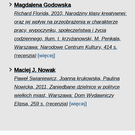
Magdalena Godowska
Richard Florida, 2010, Narodziny klasy kreatywnej:
oraz jej wpływ na przeobrażenia w charakterze
pracy, wypoczynku, społeczeństwa i życia
codziennego, tłum. t. krzyżanowski, M. Penkala,
Warszawa: Narodowe Centrum Kultury, 414 s.
(recenzja)
[więcej]
Maciej J. Nowak
Paweł Swianiewicz, Joanna krukowska, Paulina
Nowicka, 2011, Zaniedbane dzielnice w polityce
wielkich miast, Warszawa: Dom Wydawniczy
Elipsa, 259 s. (recenzja)
[więcej]