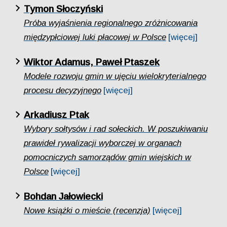
Tymon Słoczyński
Próba wyjaśnienia regionalnego zróżnicowania
międzypłciowej luki płacowej w Polsce
[więcej]
Wiktor Adamus, Paweł Ptaszek
Modele rozwoju gmin w ujęciu wielokryterialnego
procesu decyzyjnego
[więcej]
Arkadiusz Ptak
Wybory sołtysów i rad sołeckich. W poszukiwaniu
prawideł rywalizacji wyborczej w organach
pomocniczych samorządów gmin wiejskich w
Polsce
[więcej]
Bohdan Jałowiecki
Nowe książki o mieście (recenzja)
[więcej]