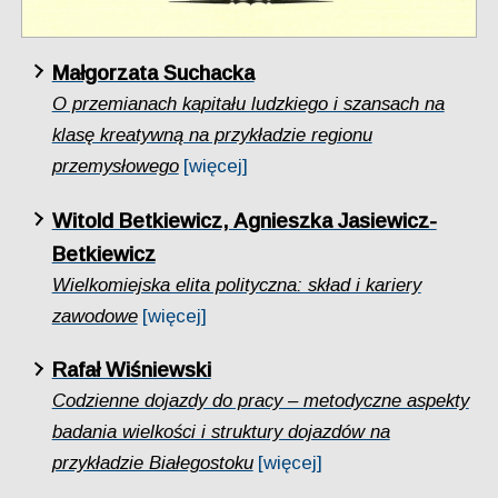
Małgorzata Suchacka
O przemianach kapitału ludzkiego i szansach na
klasę kreatywną na przykładzie regionu
przemysłowego
[więcej]
Witold Betkiewicz, Agnieszka Jasiewicz-
Betkiewicz
Wielkomiejska elita polityczna: skład i kariery
zawodowe
[więcej]
Rafał Wiśniewski
Codzienne dojazdy do pracy – metodyczne aspekty
badania wielkości i struktury dojazdów na
przykładzie Białegostoku
[więcej]