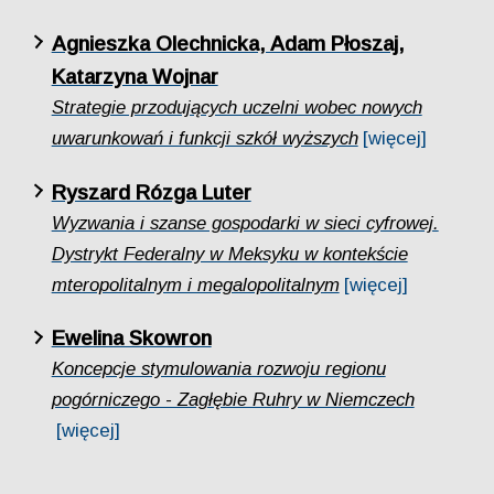
Agnieszka Olechnicka, Adam Płoszaj,
Katarzyna Wojnar
Strategie przodujących uczelni wobec nowych
uwarunkowań i funkcji szkół wyższych
[więcej]
Ryszard Rózga Luter
Wyzwania i szanse gospodarki w sieci cyfrowej.
Dystrykt Federalny w Meksyku w kontekście
mteropolitalnym i megalopolitalnym
[więcej]
Ewelina Skowron
Koncepcje stymulowania rozwoju regionu
pogórniczego - Zagłębie Ruhry w Niemczech
[więcej]