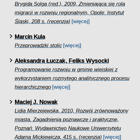
Brygida Solga (red.), 2009, Zmieniająca się rola
migracji w rozwoju regionalnym, Opole: Instytut
Śląski, 208 s. (recenzja)
[więcej]
Marcin Kula
Przeprowadzki stolic
[więcej]
Aleksandra Łuczak, Feliks Wysocki
Programowanie rozwoju w gminie wiejskiej z
wykorzystaniem rozmytego analitycznego procesu
hierarchicznego
[więcej]
Maciej J. Nowak
Lidia Mierzejewska, 2010, Rozwój zrównoważony
miasta. Zagadnienia poznawcze i praktyczne,
Poznań: Wydawnictwo Naukowe Uniwersytetu
Adama Mickiewicza, 415 s. (recenzja)
[więcej]