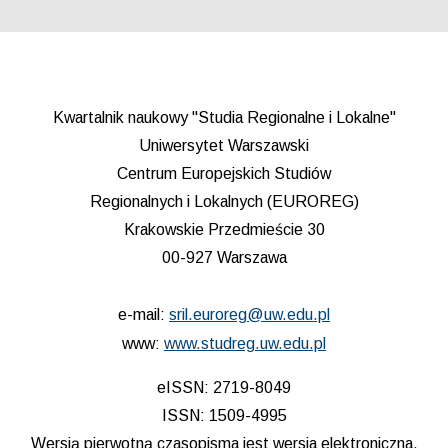
Kwartalnik naukowy "Studia Regionalne i Lokalne"
Uniwersytet Warszawski
Centrum Europejskich Studiów
Regionalnych i Lokalnych (EUROREG)
Krakowskie Przedmieście 30
00-927 Warszawa
e-mail:
sril.euroreg@uw.edu.pl
www:
www.studreg.uw.edu.pl
eISSN: 2719-8049
ISSN: 1509-4995
Wersją pierwotną czasopisma jest wersja elektroniczna.