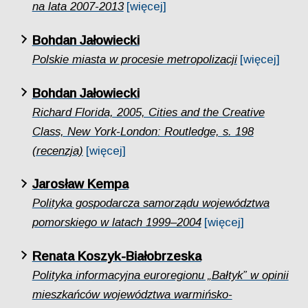
na lata 2007-2013
[więcej]
Bohdan Jałowiecki
Polskie miasta w procesie metropolizacji
[więcej]
Bohdan Jałowiecki
Richard Florida, 2005, Cities and the Creative
Class, New York-London: Routledge, s. 198
(recenzja)
[więcej]
Jarosław Kempa
Polityka gospodarcza samorządu województwa
pomorskiego w latach 1999–2004
[więcej]
Renata Koszyk-Białobrzeska
Polityka informacyjna euroregionu „Bałtyk” w opinii
mieszkańców województwa warmińsko-