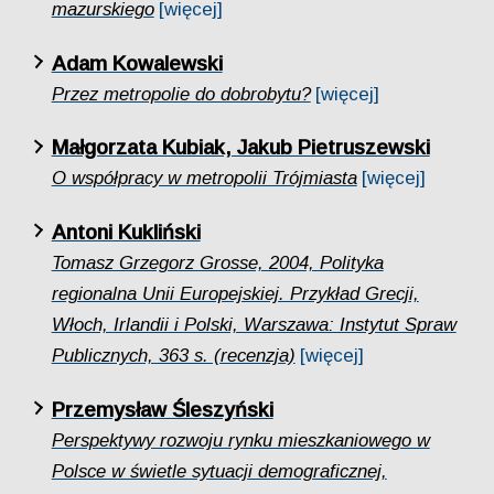
mazurskiego
[więcej]
Adam Kowalewski
Przez metropolie do dobrobytu?
[więcej]
Małgorzata Kubiak, Jakub Pietruszewski
O współpracy w metropolii Trójmiasta
[więcej]
Antoni Kukliński
Tomasz Grzegorz Grosse, 2004, Polityka
regionalna Unii Europejskiej. Przykład Grecji,
Włoch, Irlandii i Polski, Warszawa: Instytut Spraw
Publicznych, 363 s. (recenzja)
[więcej]
Przemysław Śleszyński
Perspektywy rozwoju rynku mieszkaniowego w
Polsce w świetle sytuacji demograficznej,