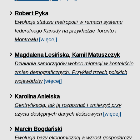
Robert Pyka
Ewolucja statusu metropolii w ramach systemu
federalnego Kanady na przykładzie Toronto i
Montrealu
[więcej]
Magdalena Lesińska, Kamil Matuszczyk
Działania samorządów wobec migracji w kontekście
zmian demograficznych. Przykład trzech polskich
województw
[więcej]
Karolina Anielska
Gentryfikacja, jak ją rozpoznać i zmierzyć przy
użyciu dostępnych danych ilościowych
[więcej]
Marcin Bogdański
Ewolucja bazy ekonomicznej a wzrost gospodarczy