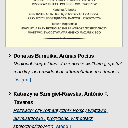
Donatas Burneika, Arūnas Pocius
Regional inequalities of economic wellbeing, spatial
mobility, and residential differentiation in Lithuania
[więcej]
Katarzyna Szmigiel-Rawska, António F.
Tavares
Rozważni czy romantyczni? Polscy wójtowie,
burmistrzowie i prezydenci w mediach
społecznościowych
[więcej]