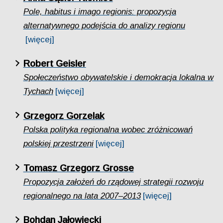
Pole, habitus i imago regionis: propozycja
alternatywnego podejścia do analizy regionu
[więcej]
Robert Geisler
Społeczeństwo obywatelskie i demokracja lokalna w
Tychach
[więcej]
Grzegorz Gorzelak
Polska polityka regionalna wobec zróżnicowań
polskiej przestrzeni
[więcej]
Tomasz Grzegorz Grosse
Propozycja założeń do rządowej strategii rozwoju
regionalnego na lata 2007–2013
[więcej]
Bohdan Jałowiecki