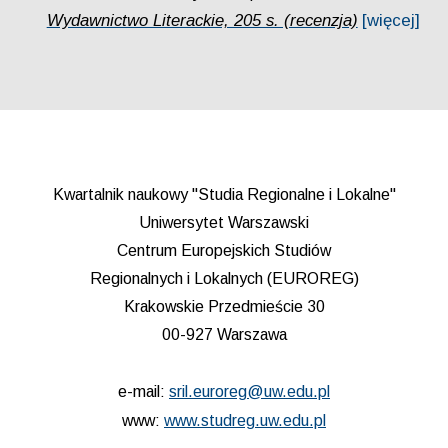
Wydawnictwo Literackie, 205 s. (recenzja)
[więcej]
Kwartalnik naukowy "Studia Regionalne i Lokalne"
Uniwersytet Warszawski
Centrum Europejskich Studiów
Regionalnych i Lokalnych (EUROREG)
Krakowskie Przedmieście 30
00-927 Warszawa
e-mail:
sril.euroreg@uw.edu.pl
www:
www.studreg.uw.edu.pl