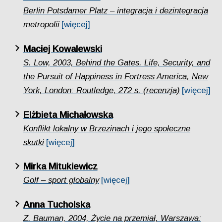
Berlin Potsdamer Platz – integracja i dezintegracja
metropolii
[więcej]
Maciej Kowalewski
S. Low, 2003, Behind the Gates. Life, Security, and
the Pursuit of Happiness in Fortress America, New
York, London: Routledge, 272 s. (recenzja)
[więcej]
Elżbieta Michałowska
Konflikt lokalny w Brzezinach i jego społeczne
skutki
[więcej]
Mirka Mitukiewicz
Golf – sport globalny
[więcej]
Anna Tucholska
Z. Bauman, 2004, Życie na przemiał, Warszawa: