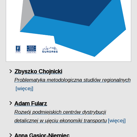
Zbyszko Chojnicki
Problematyka metodologiczna studiów regionalnych
[więcej]
Adam Fularz
Rozwój podmiejskich centrów dystrybucji
detalicznej w ujęciu ekonomiki transportu
[więcej]
Anna Gąsior-Niemiec