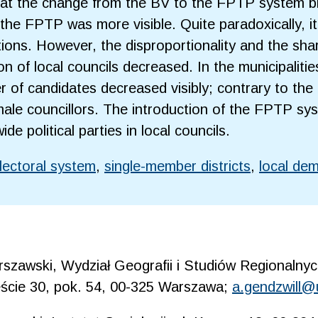
hat the change from the BV to the FPTP system br
he FPTP was more visible. Quite paradoxically, i
ions. However, the disproportionality and the sha
ion of local councils decreased. In the municipaliti
of candidates decreased visibly; contrary to the i
male councillors. The introduction of the FPTP syst
e political parties in local councils.
lectoral system
,
single-member districts
,
local de
szawski, Wydział Geografii i Studiów Regionalnych
eście 30, pok. 54, 00-325 Warszawa;
a.gendzwill@