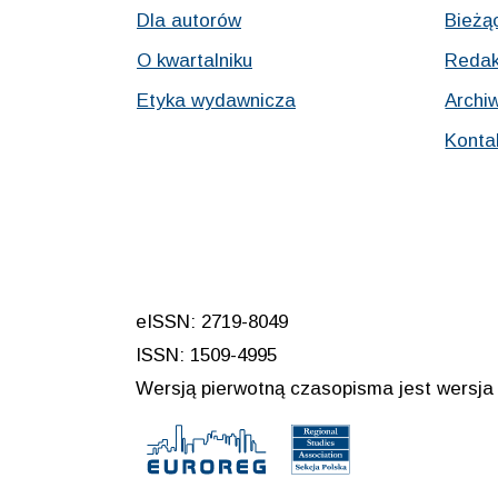
Dla autorów
Bieżą
O kwartalniku
Redak
Etyka wydawnicza
Archi
Konta
eISSN: 2719-8049
ISSN: 1509-4995
Wersją pierwotną czasopisma jest wersja 