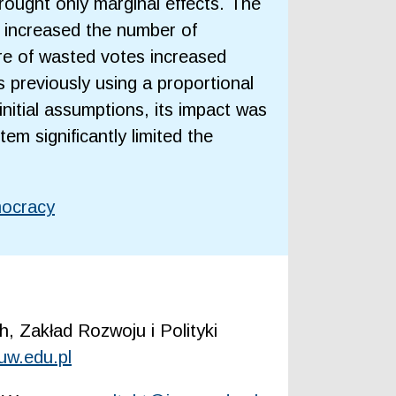
ought only marginal effects. The
t increased the number of
re of wasted votes increased
es previously using a proportional
nitial assumptions, its impact was
em significantly limited the
mocracy
, Zakład Rozwoju i Polityki
uw.edu.pl