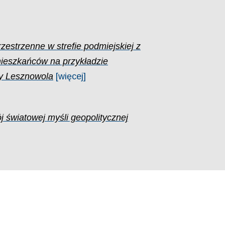
rzestrzenne w strefie podmiejskiej z
ieszkańców na przykładzie
y Lesznowola
[więcej]
j światowej myśli geopolitycznej