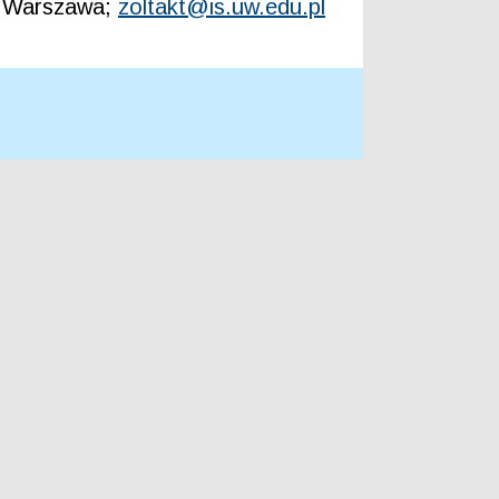
24 Warszawa;
zoltakt@is.uw.edu.pl