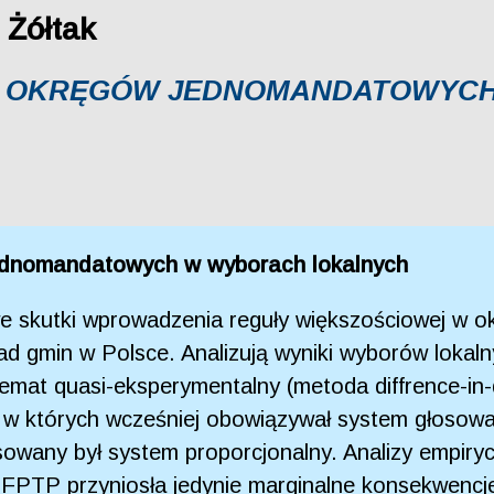
 Żółtak
A OKRĘGÓW JEDNOMANDATOWYC
ednomandatowych w wyborach lokalnych
e skutki wprowadzenia reguły większościowej w 
gmin w Polsce. Analizują wyniki wyborów lokalnyc
emat quasi-eksperymentalny (metoda diffrence-in-di
, w których wcześniej obowiązywał system głosow
sowany był system proporcjonalny. Analizy empir
FPTP przyniosła jedynie marginalne konsekwencje