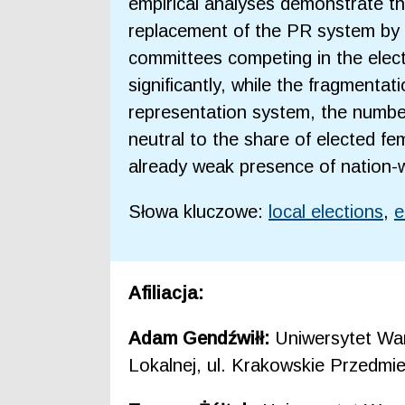
empirical analyses demonstrate t
replacement of the PR system by t
committees competing in the elect
significantly, while the fragmentat
representation system, the number 
neutral to the share of elected fe
already weak presence of nation-wid
Słowa kluczowe:
local elections
,
e
Afiliacja:
Adam Gendźwiłł:
Uniwersytet War
Lokalnej, ul. Krakowskie Przedmi