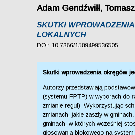
Adam Gendźwiłł, Tomasz
SKUTKI WPROWADZENI
LOKALNYCH
DOI: 10.7366/1509499536505
Skutki wprowadzenia okręgów j
Autorzy przedstawiają podstawow
(systemu FPTP) w wyborach do rad 
zmianie reguł). Wykorzystując sch
zmianach, jakie zaszły w gminach
gminach, w których wcześniej sto
głosowania blokowego na system 