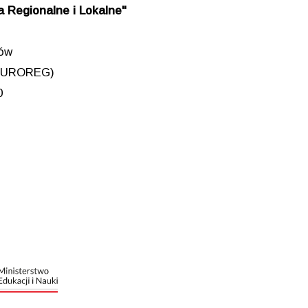
 Regionalne i Lokalne"
iów
 (EUROREG)
0