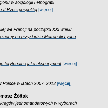
onu w socjologii i etnografii
 II Rzeczpospolitej
[więcej]
iej we Francji na początku XXI wieku.
ziomy na przykładzie Metropolii Lyonu
e terytorialne jako eksperyment
[więcej]
 w Polsce w latach 2007–2013
[więcej]
omasz Żółtak
okręgów jednomandatowych w wyborach