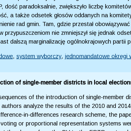
dość paradoksalnie, zwiększyło liczbę komitetów
ść, a także odsetek głosów oddanych na komitety
nienie rad gmin. Tam, gdzie przestał obowiązywać
w przypuszczeniom nie zmniejszył się jednak odse
st dalszą marginalizację ogólnokrajowych partii p
ądowe
,
system wyborczy
,
jednomandatowe okręgi 
tion of single-member districts in local election
equences of the introduction of single-member di
 authors analyze the results of the 2010 and 2014 
difference-in-differences research scheme, the pap
- -voting or proportional representation systems w