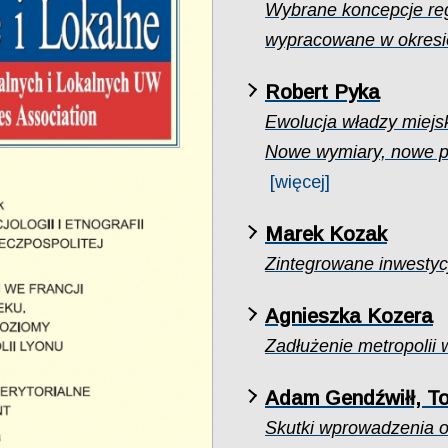
Wybrane koncepcje regi
wypracowane w okresie
Robert Pyka
Ewolucja władzy miejsk
Nowe wymiary, nowe po
[więcej]
Marek Kozak
Zintegrowane inwestycj
Agnieszka Kozera
Zadłużenie metropolii
Adam Gendźwiłł, T
Skutki wprowadzenia 