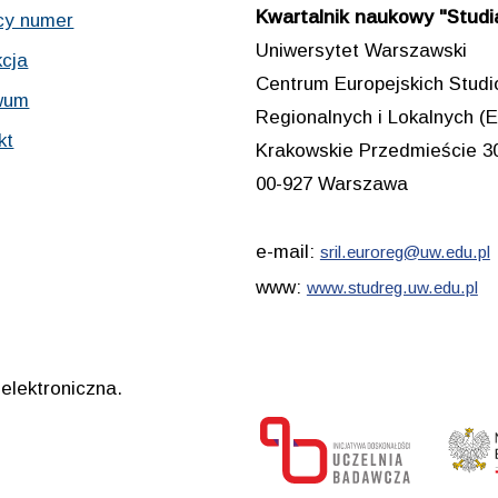
Kwartalnik naukowy "Studia
cy numer
Uniwersytet Warszawski
cja
Centrum Europejskich Stud
wum
Regionalnych i Lokalnych
kt
Krakowskie Przedmieście 3
00-927 Warszawa
e-mail:
sril.euroreg@uw.edu.pl
www:
www.studreg.uw.edu.pl
elektroniczna.