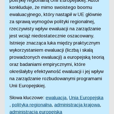
politykę regionalną Unii Europejskiej. Autor
konkluduje, że mimo swoistego boomu
ewaluacyjnego, który nastąpił w UE głównie
za sprawą wymogów polityki regionalnej,
rzeczywisty wpływ ewaluacji na zarządzanie
jest wciąż niedostatecznie oszacowany.
Istnieje znacząca luka między praktycznym
wykorzystaniem ewaluacji (liczbą i skalą
prowadzonych ewaluacji) a europejską teorią
oraz badaniami empirycznymi, które
określałyby efektywność ewaluacji i jej wpływ
na zarządzanie rozbudowanymi programami
Unii Europejskiej.
Słowa kluczowe:
ewaluacja
,
Unia Europejska
,
polityka regionalna
,
administracja krajowa
,
administracja europejska