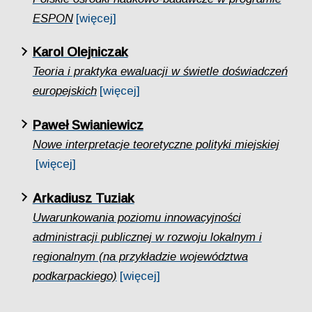
ESPON
[więcej]
Karol Olejniczak
Teoria i praktyka ewaluacji w świetle doświadczeń
europejskich
[więcej]
Paweł Swianiewicz
Nowe interpretacje teoretyczne polityki miejskiej
[więcej]
Arkadiusz Tuziak
Uwarunkowania poziomu innowacyjności
administracji publicznej w rozwoju lokalnym i
regionalnym (na przykładzie województwa
podkarpackiego)
[więcej]