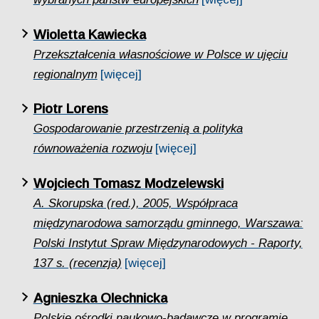
Wioletta Kawiecka
Przekształcenia własnościowe w Polsce w ujęciu
regionalnym
[więcej]
Piotr Lorens
Gospodarowanie przestrzenią a polityka
równoważenia rozwoju
[więcej]
Wojciech Tomasz Modzelewski
A. Skorupska (red.), 2005, Współpraca
międzynarodowa samorządu gminnego, Warszawa:
Polski Instytut Spraw Międzynarodowych - Raporty,
137 s. (recenzja)
[więcej]
Agnieszka Olechnicka
Polskie ośrodki naukowo-badawcze w programie