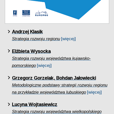
Andrzej Klasik
Strategia rozwoju regionu
[więcej]
Elżbieta Wysocka
Strategia rozwoju województwa kujawsko-
pomorskiego
[więcej]
Grzegorz Gorzelak, Bohdan Jałowiecki
Metodologiczne podstawy strategii rozwoju regionu
na przykładzie województwa lubuskiego
[więcej]
Lucyna Wojtasiewicz
Strategia rozwoju województwa wielkopolskiego