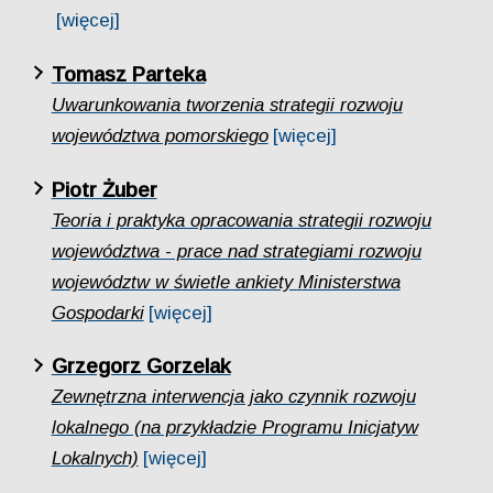
[więcej]
Tomasz Parteka
Uwarunkowania tworzenia strategii rozwoju
województwa pomorskiego
[więcej]
Piotr Żuber
Teoria i praktyka opracowania strategii rozwoju
województwa - prace nad strategiami rozwoju
województw w świetle ankiety Ministerstwa
Gospodarki
[więcej]
Grzegorz Gorzelak
Zewnętrzna interwencja jako czynnik rozwoju
lokalnego (na przykładzie Programu Inicjatyw
Lokalnych)
[więcej]