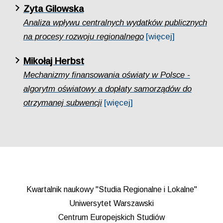
Zyta Gilowska
Analiza wpływu centralnych wydatków publicznych
na procesy rozwoju regionalnego
[więcej]
Mikołaj Herbst
Mechanizmy finansowania oświaty w Polsce -
algorytm oświatowy a dopłaty samorządów do
otrzymanej subwencji
[więcej]
Kwartalnik naukowy "Studia Regionalne i Lokalne"
Uniwersytet Warszawski
Centrum Europejskich Studiów