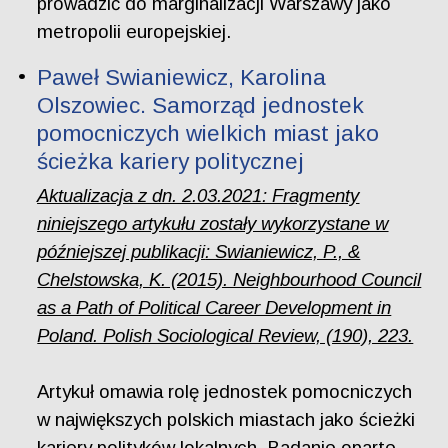
prowadzić do marginalizacji Warszawy jako
metropolii europejskiej.
Paweł Swianiewicz, Karolina
Olszowiec. Samorząd jednostek
pomocniczych wielkich miast jako
ścieżka kariery politycznej
Aktualizacja z dn. 2.03.2021: Fragmenty
niniejszego artykułu zostały wykorzystane w
późniejszej publikacji
: Swianiewicz, P., &
Chelstowska, K. (2015). Neighbourhood Council
as a Path of Political Career Development in
Poland. Polish Sociological Review, (190), 223.
Artykuł omawia rolę jednostek pomocniczych
w największych polskich miastach jako ścieżki
kariery polityków lokalnych. Badanie oparte