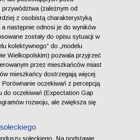
pem przywództwa (zależnym od
dziej z osobistą charakterystyką
 a następnie odnosi je do wyników
sowane zostały do opisu sytuacji w
delu kolektywnego” do „modelu
wie Wielkopolskim) pozwala przyjrzeć
eferowanym przez mieszkańców miast
ków mieszkańcy dostrzegają więcej
u. Porównanie oczekiwań z percepcją
ku do oczekiwań (Expectation Gap
ogramów rozwoju, ale zwiększa się
 sołeckiego
unduszu sołeckiego. Na podstawie