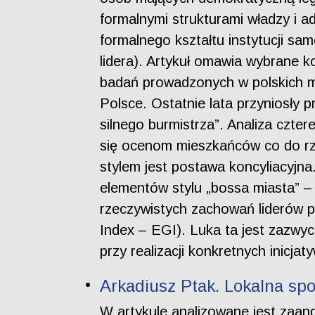
formalnymi strukturami władzy i a
formalnego kształtu instytucji s
lidera). Artykuł omawia wybrane 
badań prowadzonych w polskich mi
Polsce. Ostatnie lata przyniosły
silnego burmistrza”. Analiza czte
się ocenom mieszkańców co do rz
stylem jest postawa koncyliacyjn
elementów stylu „bossa miasta” – 
rzeczywistych zachowań liderów 
Index – EGI). Luka ta jest zazwy
przy realizacji konkretnych inicjaty
Arkadiusz Ptak. Lokalna sp
W artykule analizowane jest zaa