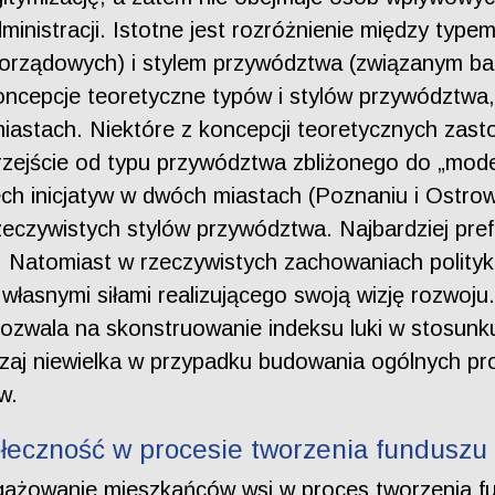
dministracji. Istotne jest rozróżnienie między ty
amorządowych) i stylem przywództwa (związanym bar
koncepcje teoretyczne typów i stylów przywództwa,
astach. Niektóre z koncepcji teoretycznych zasto
 przejście od typu przywództwa zbliżonego do „mo
rech inicjatyw w dwóch miastach (Poznaniu i Ostro
eczywistych stylów przywództwa. Najbardziej pr
a. Natomiast w rzeczywistych zachowaniach polity
własnymi siłami realizującego swoją wizję rozwoj
pozwala na skonstruowanie indeksu luki w stosun
czaj niewielka w przypadku budowania ogólnych pr
w.
ołeczność w procesie tworzenia funduszu
ngażowanie mieszkańców wsi w proces tworzenia f