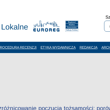
Sz
ROCEDURA RECENZJI
ETYKA WYDAWNICZA
REDAKCJA
ARC
zróżnicowanie poczucia tożsamości: porów