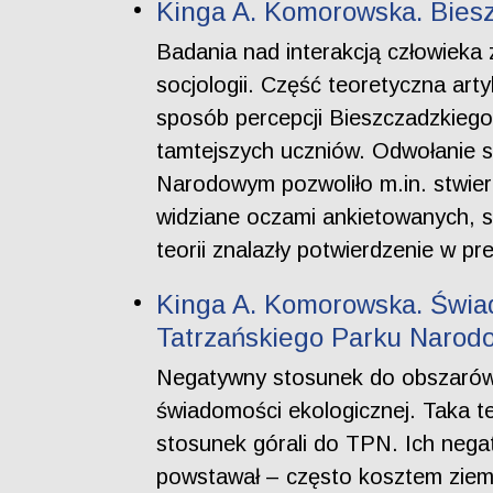
Kinga A. Komorowska. Bies
Badania nad interakcją człowieka 
socjologii. Część teoretyczna arty
sposób percepcji Bieszczadzkieg
tamtejszych uczniów. Odwołanie 
Narodowym pozwoliło m.in. stwierd
widziane oczami ankietowanych, są
teorii znalazły potwierdzenie w p
Kinga A. Komorowska. Świad
Tatrzańskiego Parku Narod
Negatywny stosunek do obszarów 
świadomości ekologicznej. Taka te
stosunek górali do TPN. Ich negat
powstawał – często kosztem ziemi