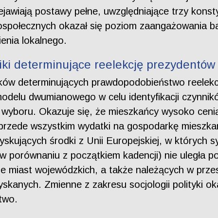
ejawiają postawy pełne, uwzględniające trzy kons
ospołecznych okazał się poziom zaangażowania ba
ienia lokalnego.
ki determinujące reelekcję prezydentów 
ników determinujących prawdopodobieństwo reelekc
odelu dwumianowego w celu identyfikacji czynnik
yboru. Okazuje się, że mieszkańcy wysoko ceni
przede wszystkim wydatki na gospodarkę mieszkan
kujących środki z Unii Europejskiej, w których sy
w porównaniu z początkiem kadencji) nie uległa p
pie miast wojewódzkich, a także należących w przes
kanych. Zmienne z zakresu socjologii polityki ok
two.