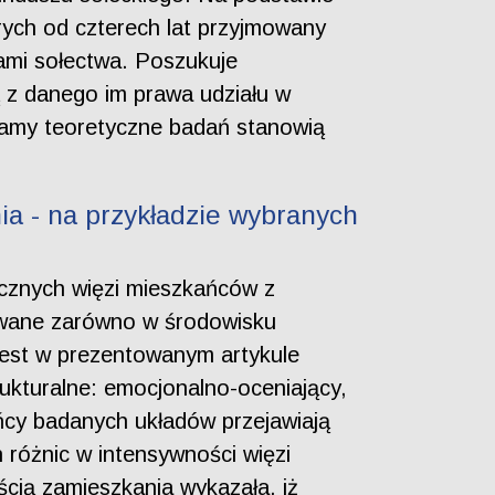
rych od czterech lat przyjmowany
wami sołectwa. Poszukuje
ą z danego im prawa udziału w
Ramy teoretyczne badań stanowią
a - na przykładzie wybranych
łecznych więzi mieszkańców z
owane zarówno w środowisku
 jest w prezentowanym artykule
ukturalne: emocjonalno-oceniający,
cy badanych układów przejawiają
różnic w intensywności więzi
ścią zamieszkania wykazała, iż