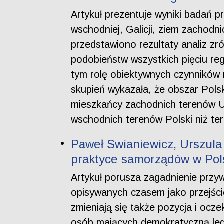
Artykuł prezentuje wyniki badań 
wschodniej, Galicji, ziem zachodn
przedstawiono rezultaty analiz zr
podobieństw wszystkich pięciu re
tym rolę obiektywnych czynników r
skupień wykazała, że obszar Polsk
mieszkańcy zachodnich terenów U
wschodnich terenów Polski niż te
Paweł Swianiewicz, Urszula K
praktyce samorządów w Pol
Artykuł porusza zagadnienie prz
opisywanych czasem jako przejśc
zmieniają się także pozycja i ocze
osób mających demokratyczną leg