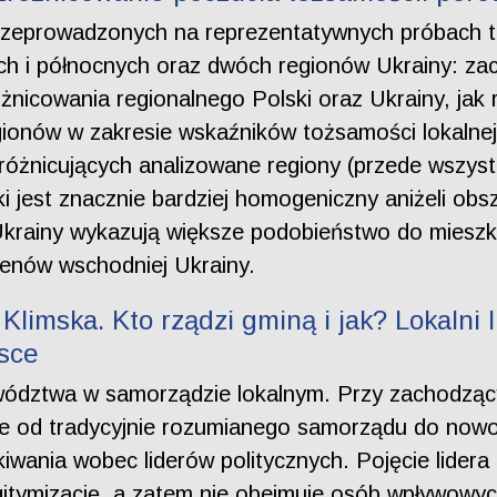
przeprowadzonych na reprezentatywnych próbach t
ich i północnych oraz dwóch regionów Ukrainy: zac
óżnicowania regionalnego Polski oraz Ukrainy, jak
gionów w zakresie wskaźników tożsamości lokalnej 
óżnicujących analizowane regiony (przede wszystk
i jest znacznie bardziej homogeniczny aniżeli obsz
krainy wykazują większe podobieństwo do mieszk
renów wschodniej Ukrainy.
limska. Kto rządzi gminą i jak? Lokalni lid
sce
ywództwa w samorządzie lokalnym. Przy zachodząc
ie od tradycyjnie rozumianego samorządu do now
kiwania wobec liderów politycznych. Pojęcie lidera
itymizację, a zatem nie obejmuje osób wpływowyc