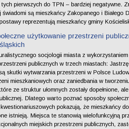
ie tych pierwszych do TPN – bardziej negatywne. 
ej świadomi są mieszkańcy Zakopanego i Białego D
postawy reprezentują mieszkańcy gminy Kościelis
ołeczne użytkowanie przestrzeni publiczn
śląskich
alistycznego socjologii miasta z wykorzystaniem te
rzestrzeni publicznych w trzech miastach: Jastrzę
ą skutki wytwarzania przestrzeni w Polsce Ludowe
ni mieszkaniowych oraz zaniedbania w tworzeniu 
które ze struktur ułomnych zostały dopełnione, al
i publicznej. Dlatego warto poznać sposoby społec
 kwestionariuszowych pokazują, że mieszkańcy docen
one istnieją. Miejsca te stanowią wielofunkcyjną p
cjonalnych miejskich przestrzeni publicznych, zas