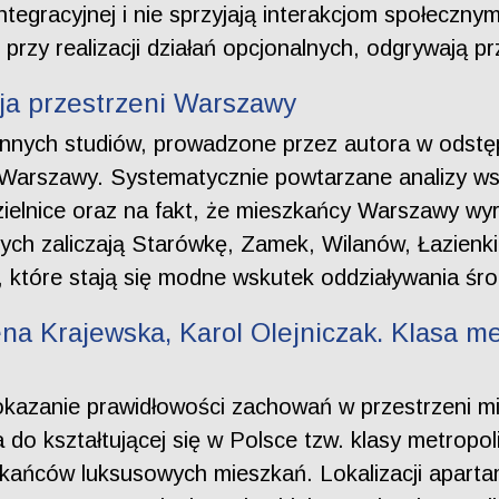
integracyjnej i nie sprzyjają interakcjom społeczn
przy realizacji działań opcjonalnych, odgrywają pr
ja przestrzeni Warszawy
innych studiów, prowadzone przez autora w odstęp
ni Warszawy. Systematycznie powtarzane analizy w
 dzielnice oraz na fakt, że mieszkańcy Warszawy wy
rych zaliczają Starówkę, Zamek, Wilanów, Łazienk
y, które stają się modne wskutek oddziaływania 
a Krajewska, Karol Olejniczak. Klasa me
azanie prawidłowości zachowań w przestrzeni m
do kształtującej się w Polsce tzw. klasy metropol
ańców luksusowych mieszkań. Lokalizacji aparta