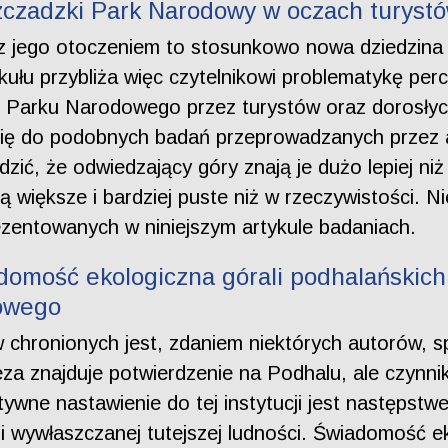
zczadzki Park Narodowy w oczach turyst
z jego otoczeniem to stosunkowo nowa dziedzina n
kułu przybliża więc czytelnikowi problematykę perc
o Parku Narodowego przez turystów oraz dorosły
się do podobnych badań przeprowadzanych przez 
zić, że odwiedzający góry znają je dużo lepiej ni
 większe i bardziej puste niż w rzeczywistości. 
rezentowanych w niniejszym artykule badaniach.
omość ekologiczna górali podhalańskich
owego
chronionych jest, zdaniem niektórych autorów,
za znajduje potwierdzenie na Podhalu, ale czynnik
ywne nastawienie do tej instytucji jest następstwe
 wywłaszczanej tutejszej ludności. Świadomość e