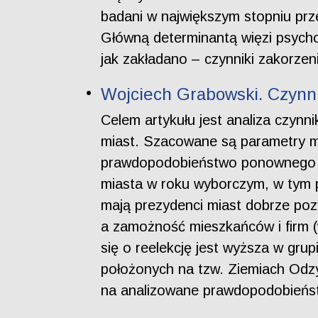
badani w największym stopniu prz
Główną determinantą więzi psych
jak zakładano – czynniki zakorzen
Wojciech Grabowski. Czynni
Celem artykułu jest analiza czyn
miast. Szacowane są parametry m
prawdopodobieństwo ponownego w
miasta w roku wyborczym, w tym 
mają prezydenci miast dobrze pozys
a zamożność mieszkańców i firm (
się o reelekcję jest wyższa w gru
położonych na tzw. Ziemiach Odzys
na analizowane prawdopodobieńs