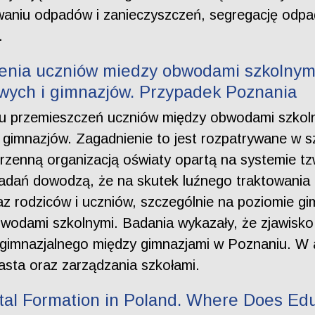
waniu odpadów i zanieczyszczeń, segregację odp
.
zenia uczniów miedzy obwodami szkolnym
wych i gimnazjów. Przypadek Poznania
ązku przemieszczeń uczniów między obwodami szko
 gimnazjów. Zagadnienie to jest rozpatrywane w 
rzenną organizacją oświaty opartą na systemie t
adań dowodzą, że na skutek luźnego traktowania za
raz rodziców i uczniów, szczególnie na poziomie 
odami szkolnymi. Badania wykazały, że zjawisko 
gimnazjalnego między gimnazjami w Poznaniu. W 
miasta oraz zarządzania szkołami.
tal Formation in Poland. Where Does Ed