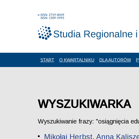
START
O KWARTALNIKU
DLA AUTORÓW
P
WYSZUKIWARKA
Wyszukiwanie frazy: "osiągnięcia ed
Mikołaj Herbst, Anna Kalisz