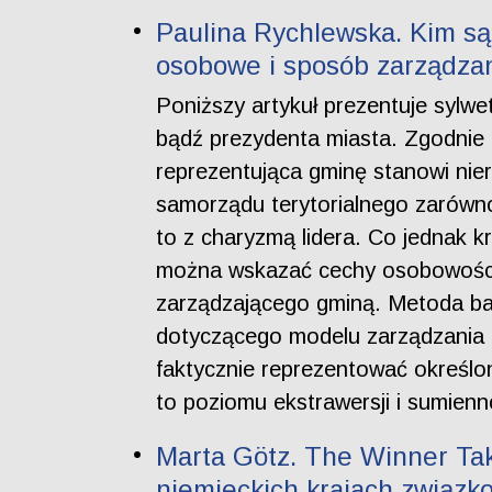
Paulina Rychlewska. Kim są
osobowe i sposób zarządza
Poniższy artykuł prezentuje sylwe
bądź prezydenta miasta. Zgodnie
reprezentująca gminę stanowi nier
samorządu terytorialnego zarówno
to z charyzmą lidera. Co jednak k
można wskazać cechy osobowościo
zarządzającego gminą. Metoda ba
dotyczącego modelu zarządzania 
faktycznie reprezentować określo
to poziomu ekstrawersji i sumien
Marta Götz. The Winner Tak
niemieckich krajach związk