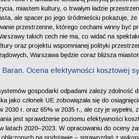
ycia, miastem kultury, o trwałym ładzie przestrze
asta, ale spacer po jego śródmieściu pokazuje, że 
anie przestrzenne, którego cechami winny być prz
Warszawy takich cech nie ma, co widać na spektak
ury oraz projektu wspomnianej polityki przestrzen
rządowych, Warszawa będzie coraz bliższa miasto
 Baran. Ocena efektywności kosztowej s
systemów gospodarki odpadami zależy zdolność do
ka jako członek UE zobowiązała się do osiągnięci
2030 r. oraz 65% w 2035 r., ale czy je wypełni, 
nia jest sprawdzenie poziomu efektywności koszt
i w latach 2020–2023. W opracowaniu do oceny z
obliczonych na podstawie – sprawozdań z wykon