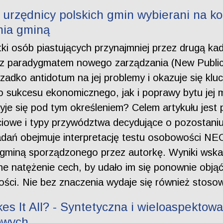
 urzędnicy polskich gmin wybierani na k
nia gminą
tki osób piastujących przynajmniej przez drugą ka
 z paradygmatem nowego zarządzania (New Publi
zadko antidotum na jej problemy i okazuje się klu
 sukcesu ekonomicznego, jak i poprawy bytu jej m
ryje się pod tym określeniem? Celem artykułu jest
we i typy przywództwa decydujące o pozostaniu 
dań obejmuje interpretację testu osobowości NEO
gminą sporządzonego przez autorkę. Wyniki wskaz
ne natężenie cech, by udało im się ponownie obją
ności. Nie bez znaczenia wydaje się również stos
es It All? - Syntetyczna i wieloaspektow
owych