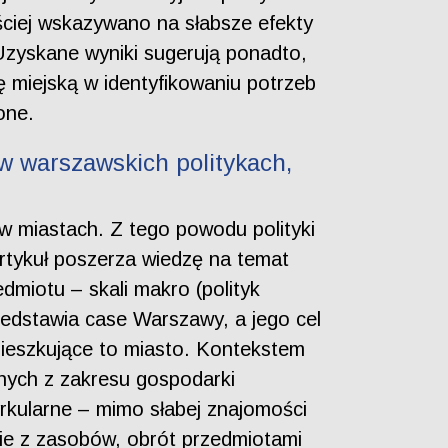
ęściej wskazywano na słabsze efekty
 Uzyskane wyniki sugerują ponadto,
 miejską w identyfikowaniu potrzeb
one.
w warszawskich politykach,
miastach. Z tego powodu polityki
Artykuł poszerza wiedzę na temat
dmiotu – skali makro (polityk
Przedstawia case Warszawy, a jego cel
ieszkujące to miasto. Kontekstem
znych z zakresu gospodarki
rkularne – mimo słabej znajomości
nie z zasobów, obrót przedmiotami