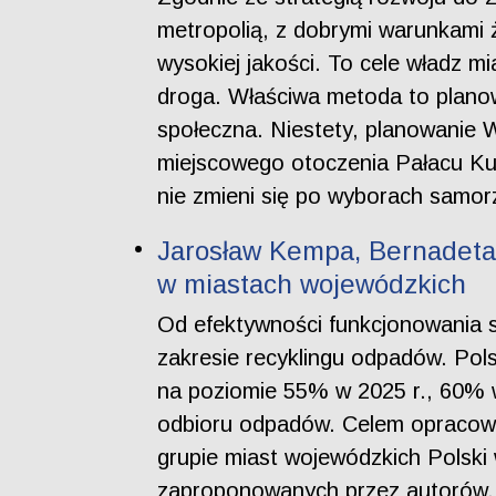
metropolią, z dobrymi warunkami ż
wysokiej jakości. To cele władz mi
droga. Właściwa metoda to planow
społeczna. Niestety, planowanie 
miejscowego otoczenia Pałacu Kult
nie zmieni się po wyborach samo
Jarosław Kempa, Bernadeta
w miastach wojewódzkich
Od efektywności funkcjonowania 
zakresie recyklingu odpadów. Pols
na poziomie 55% w 2025 r., 60% w 
odbioru odpadów. Celem opracowa
grupie miast wojewódzkich Polsk
zaproponowanych przez autorów, 