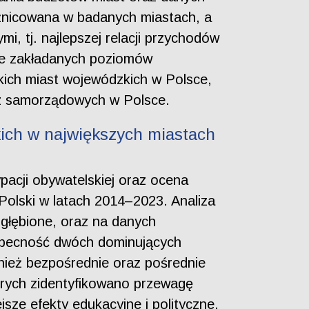
żnicowana w badanych miastach, a
 tj. najlepszej relacji przychodów
ie zakładanych poziomów
ich miast wojewódzkich w Polsce,
dz samorządowych w Polsce.
ich w największych miastach
acji obywatelskiej oraz ocena
olski w latach 2014–2023. Analiza
głębione, oraz na danych
 obecność dwóch dominujących
nież bezpośrednie oraz pośrednie
tórych zidentyfikowano przewagę
sze efekty edukacyjne i polityczne.