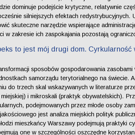
dzie dominuje podejście krytyczne, relatywnie cz
nocześnie silniejszych efektach redystrybucyjnych.
wić skuteczne narzędzie wspierające administrację
i w zakresie ich zaspokajania pozostają ogranicz
ks to jest mój drugi dom. Cyrkularność 
nsformacji sposobów gospodarowania zasobami w 
ednostkach samorządu terytorialnego na świecie. 
niu do trzech skal wskazywanych w literaturze prze
i miejskiej) i mikroskali (praktyk obywatelskich). 
rkularnych, podejmowanych przez młode osoby zam
jakościowego jest analiza miejskich polityk public
 młodzi mieszkańcy Warszawy podejmują praktyki cy
Obejmują one w szczególności oszczędne korzysta