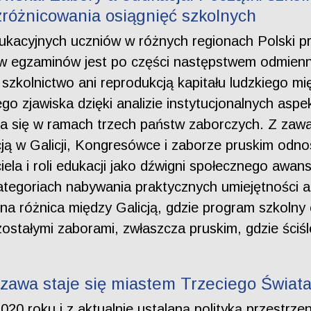
różnicowania osiągnięć szkolnych
ukacyjnych uczniów w różnych regionach Polski 
w egzaminów jest po części następstwem odmiennoś
szkolnictwo ani reprodukcją kapitału ludzkiego mi
tego zjawiska dzięki analizie instytucjonalnych as
ia się w ramach trzech państw zaborczych. Z zaw
ą w Galicji, Kongresówce i zaborze pruskim odnos
ciela i roli edukacji jako dźwigni społecznego aw
kategoriach nabywania praktycznych umiejętności
 różnica między Galicją, gdzie program szkolny
stałymi zaborami, zwłaszcza pruskim, gdzie ściśle
zawa staje się miastem Trzeciego Świat
2020 roku i z aktualnie ustalaną polityką przestr