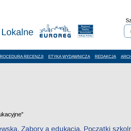
Sz
ROCEDURA RECENZJI
ETYKA WYDAWNICZA
REDAKCJA
ARC
ukacyjne"
ewska. Zabory a edukacja. Początki szkol