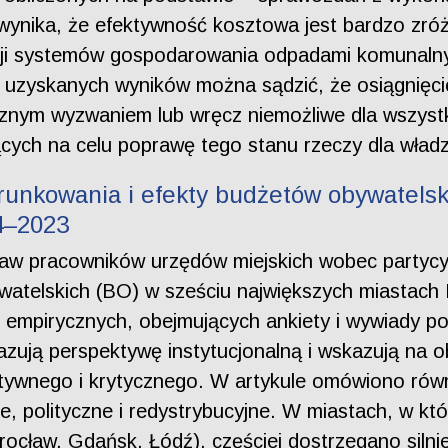
wynika, że efektywność kosztowa jest bardzo zró
i systemów gospodarowania odpadami komunalnymi,
e uzyskanych wyników można sądzić, że osiągnięc
znym wyzwaniem lub wręcz niemożliwe dla wszystk
ących na celu poprawę tego stanu rzeczy dla wła
unkowania i efekty budżetów obywatelsk
4–2023
taw pracowników urzędów miejskich wobec partycyp
telskich (BO) w sześciu największych miastach P
 empirycznych, obejmujących ankiety i wywiady po
azują perspektywę instytucjonalną i wskazują na
atywnego i krytycznego. W artykule omówiono rów
e, polityczne i redystrybucyjne. W miastach, w k
cław, Gdańsk, Łódź), częściej dostrzegano silniej