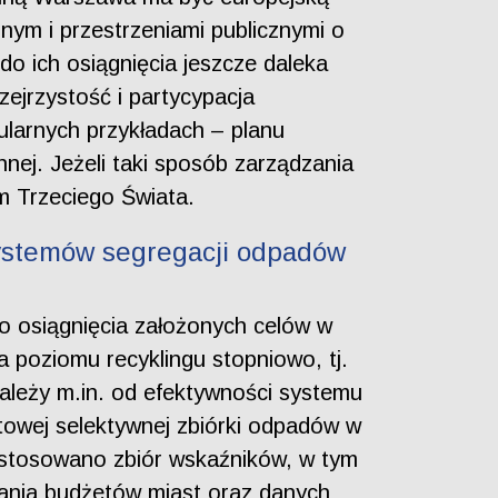
nnym i przestrzeniami publicznymi o
do ich osiągnięcia jeszcze daleka
ejrzystość i partycypacja
ularnych przykładach – planu
nej. Jeżeli taki sposób zarządzania
m Trzeciego Świata.
ystemów segregacji odpadów
 osiągnięcia założonych celów w
a poziomu recyklingu stopniowo, tj.
zależy m.in. od efektywności systemu
owej selektywnej zbiórki odpadów w
astosowano zbiór wskaźników, w tym
ania budżetów miast oraz danych