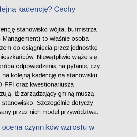
olejną kadencję? Cechy
dencję stanowisko wójta, burmistrza
c Management) to właśnie osoba
czem do osiągnięcia przez jednostkę
ieszkańców. Niewątpliwie wiąże się
 próba odpowiedzenia na pytanie, czy
na kolejną kadencję na stanowisku
-FFI oraz kwestionariusza
ują, iż zarządzający gminą muszą
ć stanowisko. Szczególnie dotyczy
owany przez nich model przywództwa.
a ocena czynników wzrostu w