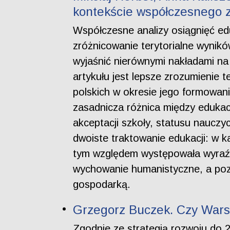
kontekście współczesnego z
Współczesne analizy osiągnięć ed
zróżnicowanie terytorialne wynikó
wyjaśnić nierównymi nakładami na 
artykułu jest lepsze zrozumienie 
polskich w okresie jego formowan
zasadnicza różnica między edukacj
akceptacji szkoły, statusu nauczy
dwoiste traktowanie edukacji: w 
tym względem występowała wyraźna
wychowanie humanistyczne, a pozo
gospodarką.
Grzegorz Buczek. Czy Wars
Zgodnie ze strategią rozwoju do 