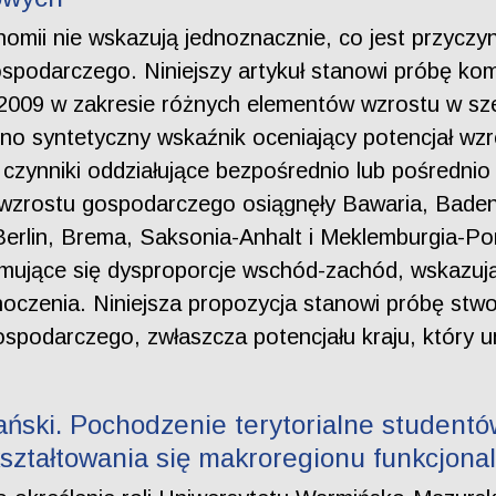
omii nie wskazują jednoznacznie, co jest przyczyn
spodarczego. Niniejszy artykuł stanowi próbę kom
1-2009 w zakresie różnych elementów wzrostu w sz
o syntetyczny wskaźnik oceniający potencjał wzr
czynniki oddziałujące bezpośrednio lub pośrednio
 wzrostu gospodarczego osiągnęły Bawaria, Baden
 Berlin, Brema, Saksonia-Anhalt i Meklemburgia-
ymujące się dysproporcje wschód-zachód, wskazują
oczenia. Niniejsza propozycja stanowi próbę stwo
ospodarczego, zwłaszcza potencjału kraju, który u
ański. Pochodzenie terytorialne student
ształtowania się makroregionu funkcjona