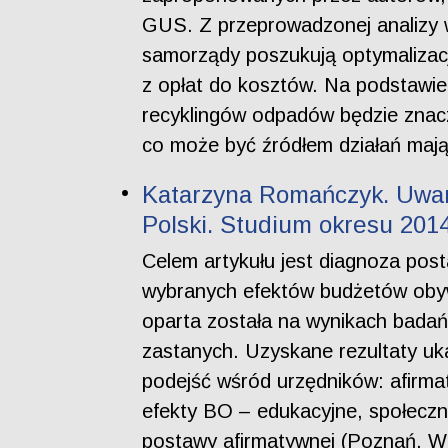
GUS. Z przeprowadzonej analizy 
samorządy poszukują optymalizacj
z opłat do kosztów. Na podstawi
recyklingów odpadów będzie znac
co może być źródłem działań maj
Katarzyna Romańczyk. Uwar
Polski. Studium okresu 201
Celem artykułu jest diagnoza pos
wybranych efektów budżetów obywa
oparta została na wynikach badań
zastanych. Uzyskane rezultaty uk
podejść wśród urzędników: afirm
efekty BO – edukacyjne, społeczn
postawy afirmatywnej (Poznań, Wro