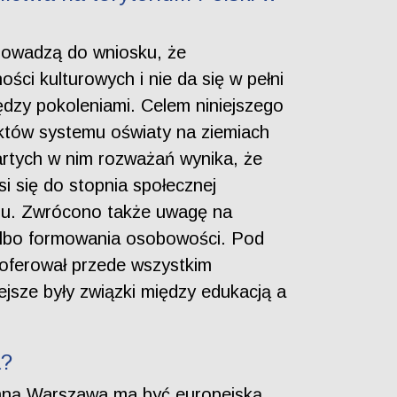
prowadzą do wniosku, że
ci kulturowych i nie da się w pełni
ędzy pokoleniami. Celem niniejszego
pektów systemu oświaty na ziemiach
artych w nim rozważań wynika, że
i się do stopnia społecznej
ansu. Zwrócono także uwagę na
 albo formowania osobowości. Pod
 oferował przede wszystkim
jsze były związki między edukacją a
a?
zenną Warszawa ma być europejską