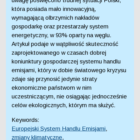
uwagę poświęcono trudnej sytuacji Polski,
która posiada mało innowacyjną,
wymagającą olbrzymich nakładów
gospodarkę oraz przestarzały system
energetyczny, w 93% oparty na węglu.
Artykuł podaje w wątpliwość skuteczność
zaprojektowanego w czasach dobrej
koniunktury gospodarczej systemu handlu
emisjami, który w dobie światowego kryzysu
zdaje się przynosić jedynie straty
ekonomiczne państwom w nim
uczestniczącym, nie osiągając jednocześnie
celów ekologicznych, którym ma służyć.
Keywords:
Europejski System Handlu Emisjami
,
zmiany klimatyczne
,