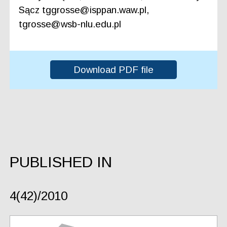
Sącz tggrosse@isppan.waw.pl,
tgrosse@wsb-nlu.edu.pl
Download PDF file
PUBLISHED IN
4(42)/2010