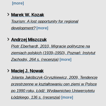
[more]
Marek W. Kozak
Tourism: A lost opportunity for regional
development?
[more]
Andrzej Miszczuk
Piotr Eberhardt, 2010, Migracje polityczne na
ziemiach polskich (1939–1950), Poznań: Instytut
Zachodni, 264 s. (recenzja)
[more]
Maciej J. Nowak
Jolanta Jakóbczyk-Gryszkiewicz, 2009, Tendencje
przestrzenne w kształtowaniu cen ziemi w Polsce
po 1990 roku, Łódź: Wydawnictwo Uniwersytetu
Łódzkiego, 136 s. (recenzja)
[more]