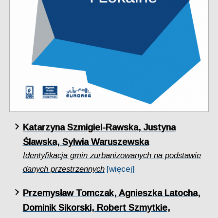
Katarzyna Szmigiel-Rawska, Justyna
Ślawska, Sylwia Waruszewska
Identyfikacja gmin zurbanizowanych na podstawie
danych przestrzennych
[więcej]
Przemysław Tomczak, Agnieszka Latocha,
Dominik Sikorski, Robert Szmytkie,