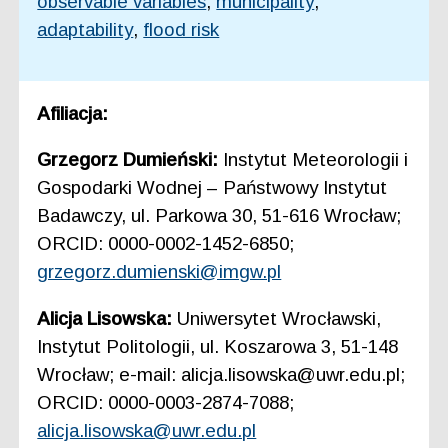
observable variables
,
municipality
,
adaptability
,
flood risk
Afiliacja:
Grzegorz Dumieński:
Instytut Meteorologii i
Gospodarki Wodnej – Państwowy Instytut
Badawczy, ul. Parkowa 30, 51-616 Wrocław;
ORCID: 0000-0002-1452-6850;
grzegorz.dumienski@imgw.pl
Alicja Lisowska:
Uniwersytet Wrocławski,
Instytut Politologii, ul. Koszarowa 3, 51-148
Wrocław; e-mail: alicja.lisowska@uwr.edu.pl;
ORCID: 0000-0003-2874-7088;
alicja.lisowska@uwr.edu.pl