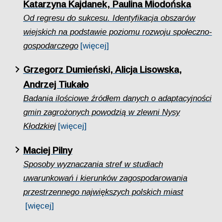
Katarzyna Kajdanek, Paulina Miodońska
Od regresu do sukcesu. Identyfikacja obszarów
wiejskich na podstawie poziomu rozwoju społeczno-
gospodarczego
[więcej]
Grzegorz Dumieński, Alicja Lisowska,
Andrzej Tiukało
Badania ilościowe źródłem danych o adaptacyjności
gmin zagrożonych powodzią w zlewni Nysy
Kłodzkiej
[więcej]
Maciej Pilny
Sposoby wyznaczania stref w studiach
uwarunkowań i kierunków zagospodarowania
przestrzennego największych polskich miast
[więcej]