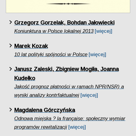
Grzegorz Gorzelak, Bohdan Jałowiecki
Koniunktura w Polsce lokalnej 2013
[więcej]
Marek Kozak
10 lat polityki spójności w Polsce
[więcej]
Janusz Zaleski, Zbigniew Mogiła, Joanna
Kudełko
Jakość prognoz płatności w ramach NPR/NSR) a
wyniki analizy kontrfaktualnej
[więcej]
Magdalena Górczyńska
Odnowa miejska ? la française: społeczny wymiar
programów rewitalizacji
[więcej]