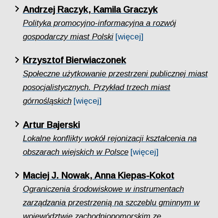
Andrzej Raczyk, Kamila Graczyk
Polityka promocyjno-informacyjna a rozwój
gospodarczy miast Polski
[więcej]
Krzysztof Bierwiaczonek
Społeczne użytkowanie przestrzeni publicznej miast
posocjalistycznych. Przykład trzech miast
górnośląskich
[więcej]
Artur Bajerski
Lokalne konflikty wokół rejonizacji kształcenia na
obszarach wiejskich w Polsce
[więcej]
Maciej J. Nowak, Anna Kiepas-Kokot
Ograniczenia środowiskowe w instrumentach
zarządzania przestrzenią na szczeblu gminnym w
województwie zachodniopomorskim ze