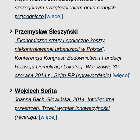
szczególnym uwzględnieniem gmin cennych
przyrodniczo
[więcej]
Przemysław Śleszyński
„Ekonomiczne straty i społeczne koszty
niekontrolowanej urbanizacji w Polsce”,
Konferencja Kongresu Budownictwa i Fundacji
Rozwoju Demokracji Lokalnej, Warszawa, 30
czerwca 2014 r., Sejm RP (sprawozdanie)
[więcej]
Wojciech Sońta
Joanna Bach-Głowińska, 2014, Inteligentna
przestrzeń. Trzeci wymiar innowacyjności
(recenzja)
[więcej]