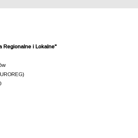
 Regionalne i Lokalne"
iów
 (EUROREG)
0