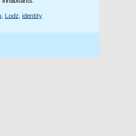
 inhabitants.
n
,
Lodz
,
identity