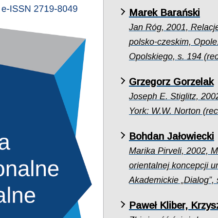
Marek Barański
Jan Róg, 2001, Relacj
polsko-czeskim, Opol
Opolskiego, s. 194 (re
Grzegorz Gorzelak
Joseph E. Stiglitz, 200
York: W.W. Norton (rec
Bohdan Jałowiecki
Marika Pirveli, 2002, M
orientalnej koncepcji
Akademickie „Dialog”, 
Paweł Kliber, Krzy