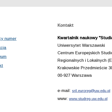
Kontakt
Kwartalnik naukowy "Studia
cy numer
Uniwersytet Warszawski
cja
Centrum Europejskich Stud
wum
Regionalnych i Lokalnych
kt
Krakowskie Przedmieście 3
00-927 Warszawa
e-mail:
sril.euroreg@uw.edu.pl
www:
www.studreg.uw.edu.pl