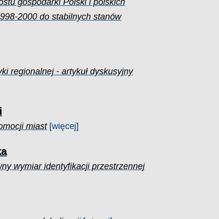
stu gospodarki Polski i polskich
998-2000 do stabilnych stanów
i regionalnej - artykuł dyskusyjny
i
omocji miast
[więcej]
ka
wny wymiar identyfikacji przestrzennej