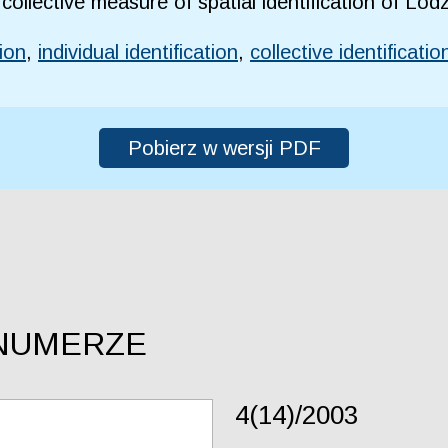
ollective measure of spatial identification of Lodz
tion
,
individual identification
,
collective identificatio
Pobierz w wersji PDF
NUMERZE
4(14)/2003