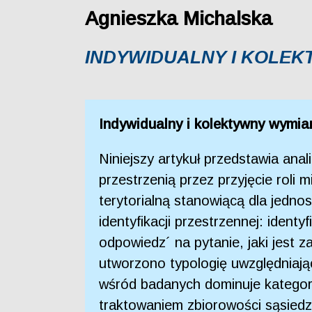
Agnieszka Michalska
INDYWIDUALNY I KOLEK
Indywidualny i kolektywny wymiar
Niniejszy artykuł przedstawia anal
przestrzenią przez przyjęcie roli
terytorialną stanowiącą dla jedno
identyfikacji przestrzennej: ident
odpowiedz´ na pytanie, jaki jest 
utworzono typologię uwzględniając
wśród badanych dominuje kategori
traktowaniem zbiorowości sąsiedzk