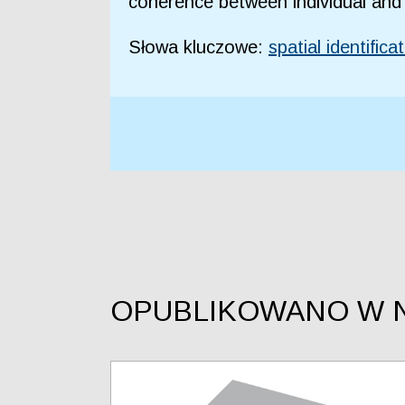
coherence between individual and c
Słowa kluczowe:
spatial identifica
OPUBLIKOWANO W 