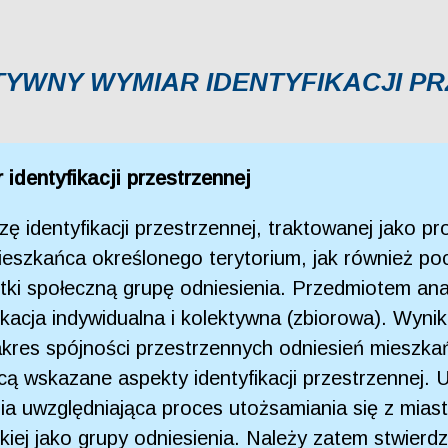
TYWNY WYMIAR IDENTYFIKACJI P
 identyfikacji przestrzennej
izę identyfikacji przestrzennej, traktowanej jako p
 mieszkańca określonego terytorium, jak również po
stki społeczną grupę odniesienia. Przedmiotem an
yfikacja indywidualna i kolektywna (zbiorowa). Wyn
zakres spójności przestrzennych odniesień mieszk
ą wskazane aspekty identyfikacji przestrzennej. U
a uwzględniająca proces utożsamiania się z mias
iej jako grupy odniesienia. Należy zatem stwierd