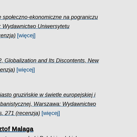
e społeczno-ekonomiczne na pograniczu
e: Wydawnictwo Uniwersytetu
cenzja)
[więcej]
2, Globalization and Its Discontents, New
enzja)
[więcej]
iasto gruzińskie w świetle europejskiej i
 urbanistycznej, Warszawa: Wydawnictwo
s. 271 (recenzja)
[więcej]
sztof Malaga