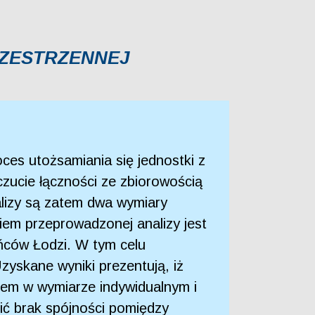
RZESTRZENNEJ
roces utożsamiania się jednostki z
czucie łączności ze zbiorowością
alizy są zatem dwa wymiary
ikiem przeprowadzonej analizy jest
ańców Łodzi. W tym celu
zyskane wyniki prezentują, iż
tem w wymiarze indywidualnym i
zić brak spójności pomiędzy