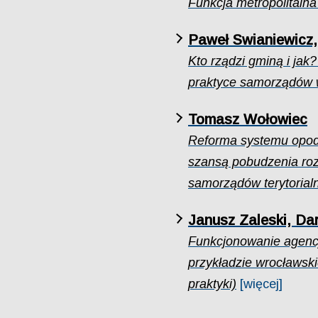
Funkcja metropolitalna 
Paweł Swianiewicz,
Kto rządzi gminą i jak? 
praktyce samorządów 
Tomasz Wołowiec
Reforma systemu opod
szansą pobudzenia roz
samorządów terytorialn
Janusz Zaleski, Da
Funkcjonowanie agencj
przykładzie wrocławski
praktyki)
[więcej]