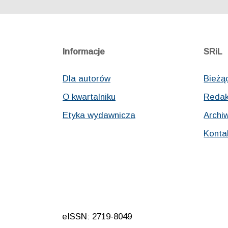
Informacje
SRiL
Dla autorów
Bieżą
O kwartalniku
Redak
Etyka wydawnicza
Archi
Konta
eISSN: 2719-8049