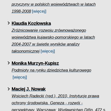
przyczyny w polskich województwach w latach
1998-2008
[więcej]
Klaudia Kozłowska
Zróżnicowanie rozwoju zrównoważonego
województwa kujawsko-pomorskiego w latach
2004-2007 w świetle wyników analizy
taksonomicznej
[więcej]
Monika Murzyn-Kupisz
Podmioty na rynku dziedzictwa kulturowego
[więcej]
Maciej J. Nowak
Wojciech Radecki (red.), 2010, Instytucje prawa
ochrony środowiska. Geneza - rozwój -
perspektywy, Warszawa: Wydawnictwo Difin, 472 s.