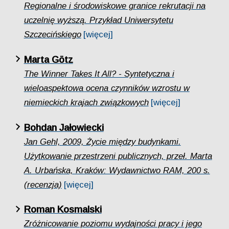
Regionalne i środowiskowe granice rekrutacji na
uczelnię wyższą. Przykład Uniwersytetu
Szczecińskiego
[więcej]
Marta Götz
The Winner Takes It All? - Syntetyczna i
wieloaspektowa ocena czynników wzrostu w
niemieckich krajach związkowych
[więcej]
Bohdan Jałowiecki
Jan Gehl, 2009, Życie między budynkami.
Użytkowanie przestrzeni publicznych, przeł. Marta
A. Urbańska, Kraków: Wydawnictwo RAM, 200 s.
(recenzja)
[więcej]
Roman Kosmalski
Zróżnicowanie poziomu wydajności pracy i jego