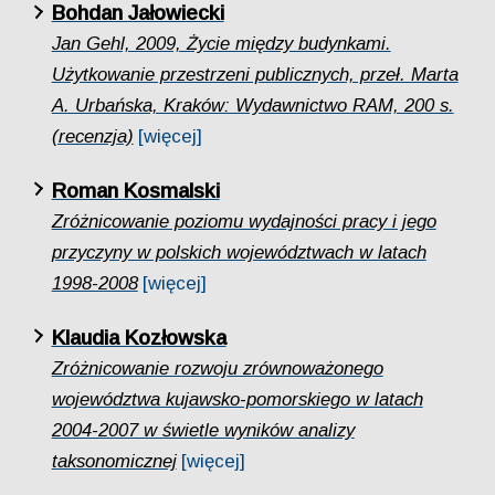
Bohdan Jałowiecki
Jan Gehl, 2009, Życie między budynkami.
Użytkowanie przestrzeni publicznych, przeł. Marta
A. Urbańska, Kraków: Wydawnictwo RAM, 200 s.
(recenzja)
[więcej]
Roman Kosmalski
Zróżnicowanie poziomu wydajności pracy i jego
przyczyny w polskich województwach w latach
1998-2008
[więcej]
Klaudia Kozłowska
Zróżnicowanie rozwoju zrównoważonego
województwa kujawsko-pomorskiego w latach
2004-2007 w świetle wyników analizy
taksonomicznej
[więcej]