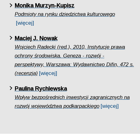
Monika Murzyn-Kupisz
Podmioty na rynku dziedzictwa kulturowego
[więcej]
Maciej J. Nowak
Wojciech Radecki (red.), 2010, Instytucje prawa
ochrony środowiska. Geneza - rozwój -
perspektywy, Warszawa: Wydawnictwo Difin, 472 s.
(recenzja)
[więcej]
Paulina Rychlewska
Wpływ bezpośrednich inwestycji zagranicznych na
rozwój województwa podkarpackiego
[więcej]