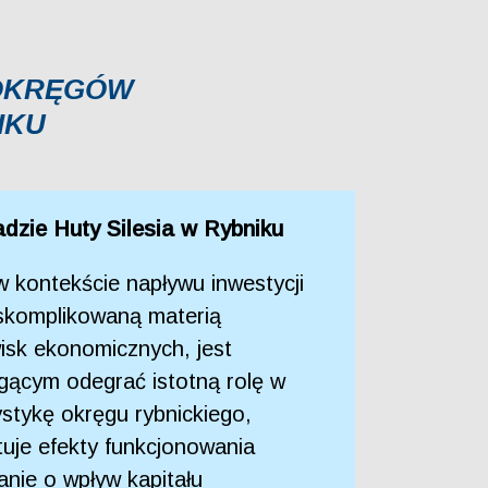
 OKRĘGÓW
IKU
adzie Huty Silesia w Rybniku
 kontekście napływu inwestycji
 skomplikowaną materią
isk ekonomicznych, jest
gącym odegrać istotną rolę w
ystykę okręgu rybnickiego,
tuje efekty funkcjonowania
nie o wpływ kapitału