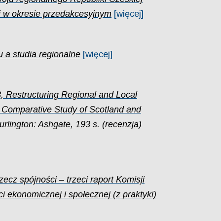
 i w okresie przedakcesyjnym
[więcej]
u a studia regionalne
[więcej]
3, Restructuring Regional and Local
Comparative Study of Scotland and
urlington: Ashgate, 193 s. (recenzja)
ecz spójności – trzeci raport Komisji
i ekonomicznej i społecznej (z praktyki)