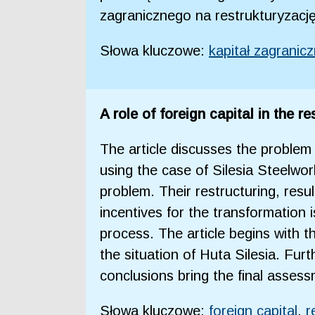
zagranicznego na restrukturyzacj
Słowa kluczowe:
kapitał zagranic
A role of foreign capital in the r
The article discusses the problem o
using the case of Silesia Steelwor
problem. Their restructuring, resu
incentives for the transformation i
process. The article begins with t
the situation of Huta Silesia. Furt
conclusions bring the final assessm
Słowa kluczowe:
foreign capital
,
r