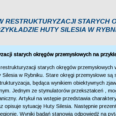
 W RESTRUKTURYZACJI STARYCH
YKŁADZIE HUTY SILESIA W RYBN
ryzacji starych okręgów przemysłowych na przykł
 restrukturyzacji starych okręgów przemysłowych w
y Silesia w Rybniku. Stare okręgi przemysłowe są
trukturyzacja, będąca wynikiem obiektywnych zjaw
onym. Jednym ze stymulatorów przekształceń , mo
raniczny. Artykuł na wstępie przedstawia charakter
 opisuje sytuację Huty Silesia. Następnie prezen
regionie. Wyniki badań stanowią odpowiedź na pyta