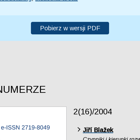
Pobierz w wersji PDF
NUMERZE
2(16)/2004
Jiří Blažek
Czynniki i kierunki ro