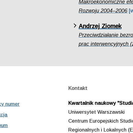
Makroekonomiczne efek
Rozwoju 2004–2006
[
Andrzej Ziomek
Przeciwdziałanie bezr
prac interwencyjnych (z
Kontakt
Kwartalnik naukowy "Studia
cy numer
Uniwersytet Warszawski
cja
Centrum Europejskich Stud
wum
Regionalnych i Lokalnych