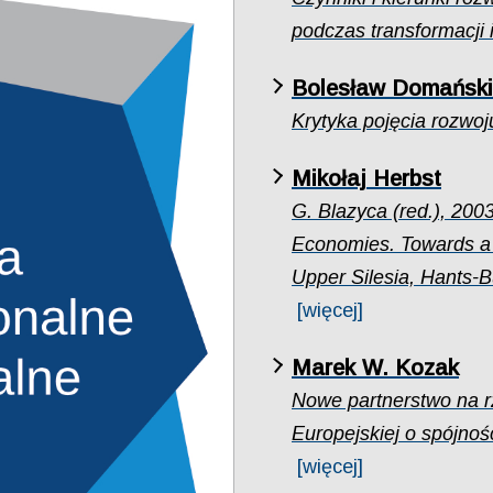
podczas transformacji
Bolesław Domański
Krytyka pojęcia rozwoj
Mikołaj Herbst
G. Blazyca (red.), 200
Economies. Towards a 
Upper Silesia, Hants-B
[więcej]
Marek W. Kozak
Nowe partnerstwo na rz
Europejskiej o spójnośc
[więcej]