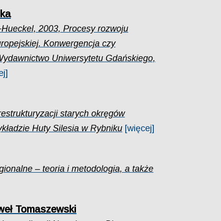
cka
Hueckel, 2003, Procesy rozwoju
uropejskiej. Konwergencja czy
 Wydawnictwo Uniwersytetu Gdańskiego,
ej]
restrukturyzacji starych okręgów
kładzie Huty Silesia w Rybniku
[więcej]
ionalne – teoria i metodologia, a także
aweł Tomaszewski