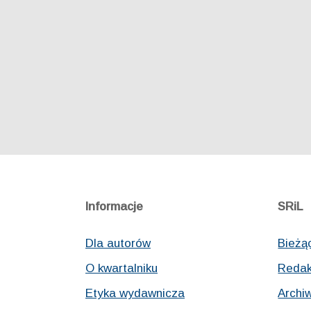
Informacje
SRiL
Dla autorów
Bieżą
O kwartalniku
Redak
Etyka wydawnicza
Archi