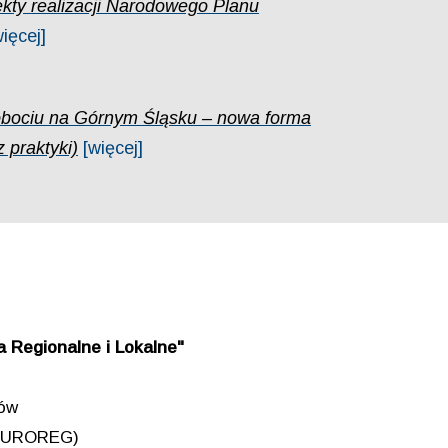
ty realizacji Narodowego Planu
więcej]
obociu na Górnym Śląsku – nowa forma
 praktyki)
[więcej]
 Regionalne i Lokalne"
iów
 (EUROREG)