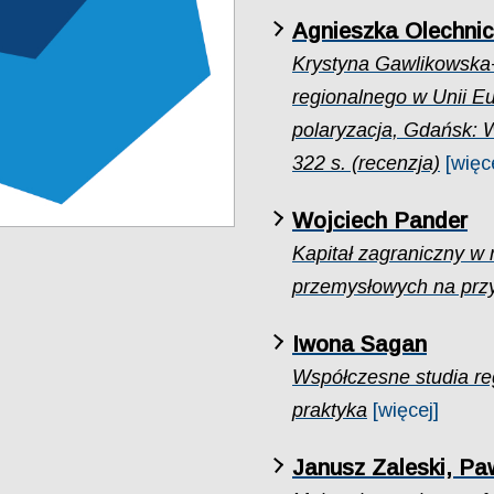
Agnieszka Olechni
Krystyna Gawlikowska-
regionalnego w Unii E
polaryzacja, Gdańsk:
322 s. (recenzja)
[więc
Wojciech Pander
Kapitał zagraniczny w 
przemysłowych na przy
Iwona Sagan
Współczesne studia reg
praktyka
[więcej]
Janusz Zaleski, P