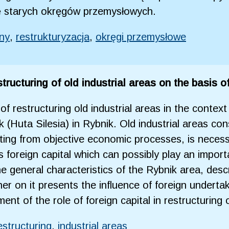
ę starych okręgów przemysłowych.
zny
,
restrukturyzacja
,
okręgi przemysłowe
estructuring of old industrial areas on the basis o
f restructuring old industrial areas in the context
k (Huta Silesia) in Rybnik. Old industrial areas c
lting from objective economic processes, is necess
s foreign capital which can possibly play an import
he general characteristics of the Rybnik area, des
her on it presents the influence of foreign underta
ent of the role of foreign capital in restructuring o
estructuring
,
industrial areas