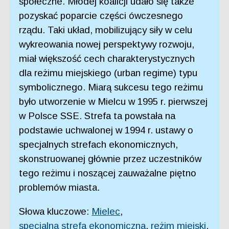
społeczne. Młodej koalicji udało się także
pozyskać poparcie części ówczesnego
rządu. Taki układ, mobilizujący siły w celu
wykreowania nowej perspektywy rozwoju,
miał większość cech charakterystycznych
dla reżimu miejskiego (urban regime) typu
symbolicznego. Miarą sukcesu tego reżimu
było utworzenie w Mielcu w 1995 r. pierwszej
w Polsce SSE. Strefa ta powstała na
podstawie uchwalonej w 1994 r. ustawy o
specjalnych strefach ekonomicznych,
skonstruowanej głównie przez uczestników
tego reżimu i noszącej zauważalne piętno
problemów miasta.
Słowa kluczowe:
Mielec
,
specjalna strefa ekonomiczna
,
reżim miejski
,