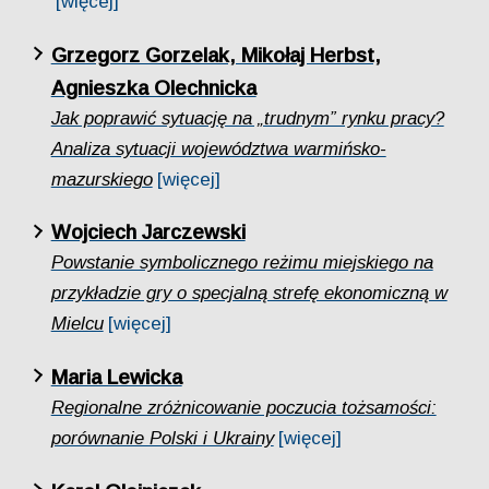
[więcej]
Grzegorz Gorzelak, Mikołaj Herbst,
Agnieszka Olechnicka
Jak poprawić sytuację na „trudnym” rynku pracy?
Analiza sytuacji województwa warmińsko-
mazurskiego
[więcej]
Wojciech Jarczewski
Powstanie symbolicznego reżimu miejskiego na
przykładzie gry o specjalną strefę ekonomiczną w
Mielcu
[więcej]
Maria Lewicka
Regionalne zróżnicowanie poczucia tożsamości:
porównanie Polski i Ukrainy
[więcej]