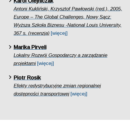
Karol Olejniczak
Antoni Kukliński, Krzysztof Pawłowski (red.), 2005,
Europe – The Global Challenges, Nowy Sącz:
Wyższa Szkoła Biznesu -National Louis University,
367 s. (recenzja)
[więcej]
Marika Pirveli
Lokalny Rozwój Gospodarczy a zarządzanie
projektami
[więcej]
Piotr Rosik
Efekty redystrybucyjne zmian regionalnej
dostępności transportowej
[więcej]