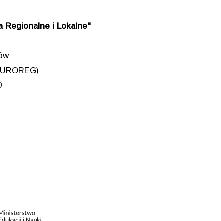
 Regionalne i Lokalne"
iów
 (EUROREG)
0