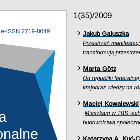
1(35)/2009
Jakub Gałuszka
Przestrzeń manifestacj
transformują przestrze
Marta Götz
Od republiki federalne
krajobraz wiedzy na r
Maciej Kowalewski
„Mieszkam w TBS -ach”
budownictwa społeczn
Katarzyna A. Kuć-