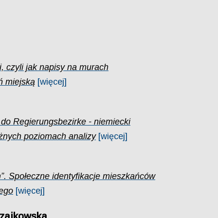
i, czyli jak napisy na murach
ń miejską
[więcej]
j do Regierungsbezirke - niemiecki
óżnych poziomach analizy
[więcej]
. Społeczne identyfikacje mieszkańców
ego
[więcej]
Czajkowska