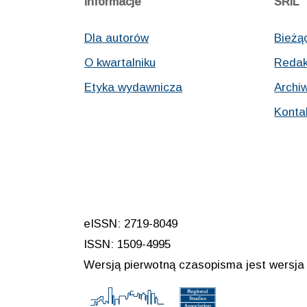
Informacje
SRiL
Dla autorów
Bieżą
O kwartalniku
Redak
Etyka wydawnicza
Archi
Konta
eISSN: 2719-8049
ISSN: 1509-4995
Wersją pierwotną czasopisma jest wersja 