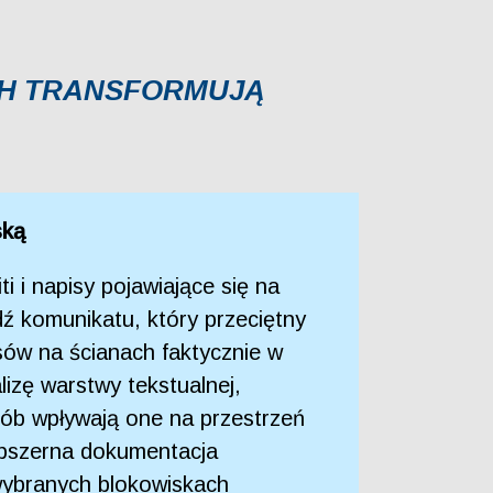
ACH TRANSFORMUJĄ
ską
i i napisy pojawiające się na
dź komunikatu, który przeciętny
ów na ścianach faktycznie w
lizę warstwy tekstualnej,
osób wpływają one na przestrzeń
 obszerna dokumentacja
 wybranych blokowiskach