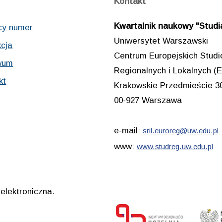
Kontakt
Kwartalnik naukowy "Studia
cy numer
Uniwersytet Warszawski
cja
Centrum Europejskich Stud
wum
Regionalnych i Lokalnych
kt
Krakowskie Przedmieście 3
00-927 Warszawa
e-mail:
sril.euroreg@uw.edu.pl
www:
www.studreg.uw.edu.pl
elektroniczna.