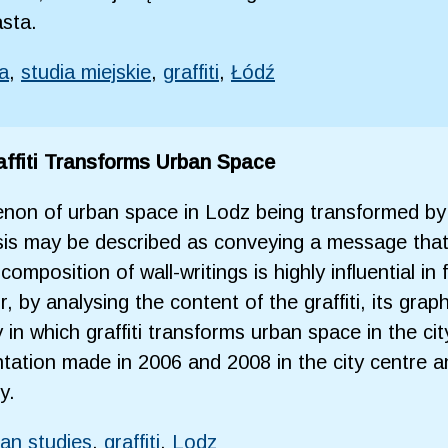
sta.
a
,
studia miejskie
,
graffiti
,
Łódź
ffiti Transforms Urban Space
non of urban space in Lodz being transformed by gr
lysis may be described as conveying a message that
omposition of wall-writings is highly influential in
, by analysing the content of the graffiti, its grap
 in which graffiti transforms urban space in the ci
ation made in 2006 and 2008 in the city centre an
y.
an studies
,
graffiti
,
Lodz