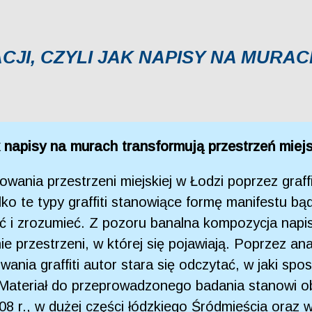
CJI, CZYLI JAK NAPISY NA MUR
ak napisy na murach transformują przestrzeń miej
owania przestrzeni miejskiej w Łodzi poprzez graffit
ko te typy graffiti stanowiące formę manifestu bą
 i zrozumieć. Z pozoru banalna kompozycja napis
 przestrzeni, w której się pojawiają. Poprzez ana
wania graffiti autor stara się odczytać, w jaki sp
ą. Materiał do przeprowadzonego badania stanowi
08 r., w dużej części łódzkiego Śródmieścia oraz