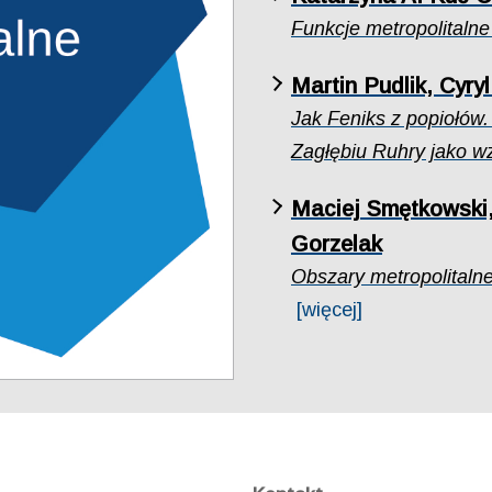
Funkcje metropolitaln
Martin Pudlik, Cyry
Jak Feniks z popiołów.
Zagłębiu Ruhry jako w
Maciej Smętkowski,
Gorzelak
Obszary metropolitaln
[więcej]