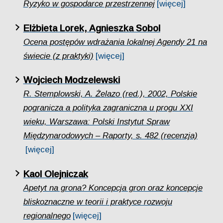
Ryzyko w gospodarce przestrzennej
[więcej]
Elżbieta Lorek, Agnieszka Sobol
Ocena postępów wdrażania lokalnej Agendy 21 na
świecie (z praktyki)
[więcej]
Wojciech Modzelewski
R. Stemplowski, A. Żelazo (red.), 2002, Polskie
pogranicza a polityka zagraniczna u progu XXI
wieku, Warszawa: Polski Instytut Spraw
Międzynarodowych – Raporty, s. 482 (recenzja)
[więcej]
Kaol Olejniczak
Apetyt na grona? Koncepcja gron oraz koncepcje
bliskoznaczne w teorii i praktyce rozwoju
regionalnego
[więcej]