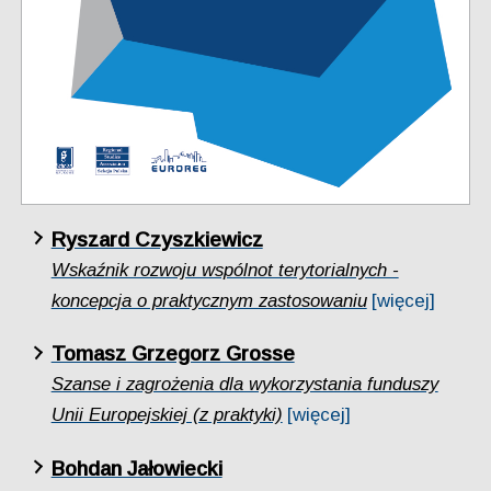
Ryszard Czyszkiewicz
Wskaźnik rozwoju wspólnot terytorialnych -
koncepcja o praktycznym zastosowaniu
[więcej]
Tomasz Grzegorz Grosse
Szanse i zagrożenia dla wykorzystania funduszy
Unii Europejskiej (z praktyki)
[więcej]
Bohdan Jałowiecki