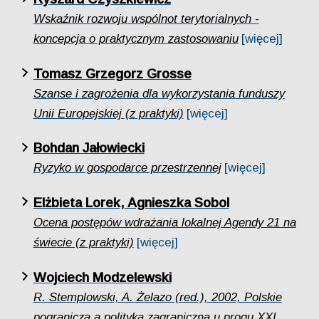
Wskaźnik rozwoju wspólnot terytorialnych -
koncepcja o praktycznym zastosowaniu
[więcej]
Tomasz Grzegorz Grosse
Szanse i zagrożenia dla wykorzystania funduszy
Unii Europejskiej (z praktyki)
[więcej]
Bohdan Jałowiecki
Ryzyko w gospodarce przestrzennej
[więcej]
Elżbieta Lorek, Agnieszka Sobol
Ocena postępów wdrażania lokalnej Agendy 21 na
świecie (z praktyki)
[więcej]
Wojciech Modzelewski
R. Stemplowski, A. Żelazo (red.), 2002, Polskie
pogranicza a polityka zagraniczna u progu XXI