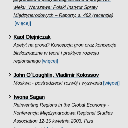
wieku, Warszawa: Polski Instytut Spraw
Międzynarodowych – Raporty, s. 482 (recenzja)
[więcej]
Kaol Olejniczak
Apetyt na grona? Koncepcja gron oraz koncepcje
bliskoznaczne w teorii i praktyce rozwoju
regionalnego
[więcej]
John O`Loughlin, Vladimir Kolossov
Moskwa - postradziecki rozwój i wyzwania
[więcej]
Iwona Sagan
Reinventing Regions in the Global Economy -
Konferencja Międzynarodowa Regional Studies
Association 12-15 kwietnia 2003, Piza