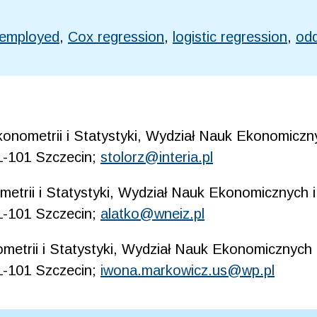
nemployed
,
Cox regression
,
logistic regression
,
odd
onometrii i Statystyki, Wydział Nauk Ekonomiczny
71-101 Szczecin;
stolorz@interia.pl
etrii i Statystyki, Wydział Nauk Ekonomicznych i
71-101 Szczecin;
alatko@wneiz.pl
etrii i Statystyki, Wydział Nauk Ekonomicznych 
71-101 Szczecin;
iwona.markowicz.us@wp.pl