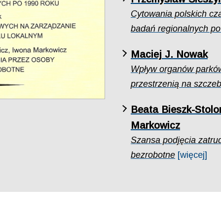
Cytowania polskich cz
badań regionalnych po
Maciej J. Nowak
Wpływ organów parków
przestrzenią na szczeb
Beata Bieszk-Stolo
Markowicz
Szansa podjęcia zatru
bezrobotne
[więcej]