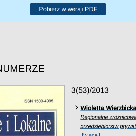
Pobierz w wersji PDF
NUMERZE
3(53)/2013
Wioletta Wierzbick
Regionalne zróżnicowa
przedsiębiorstw prywa
[więcej]