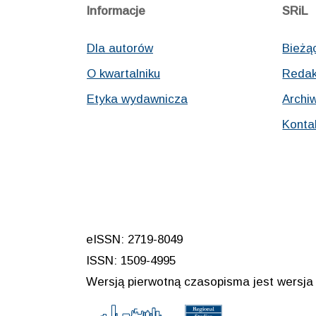
Informacje
SRiL
Dla autorów
Bieżą
O kwartalniku
Redak
Etyka wydawnicza
Archi
Konta
eISSN: 2719-8049
ISSN: 1509-4995
Wersją pierwotną czasopisma jest wersja 