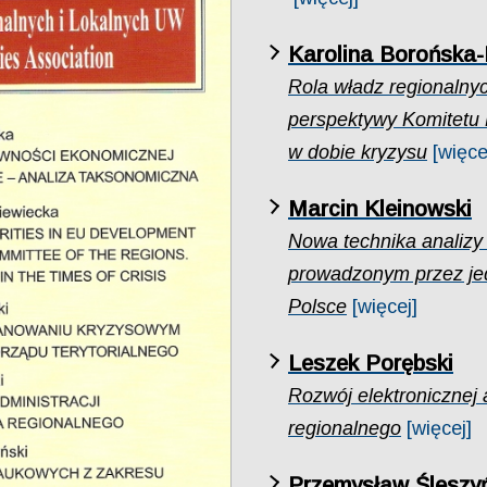
Karolina Borońska-
Rola władz regionalnych
perspektywy Komitetu
w dobie kryzysu
[więce
Marcin Kleinowski
Nowa technika analizy
prowadzonym przez jed
Polsce
[więcej]
Leszek Porębski
Rozwój elektronicznej 
regionalnego
[więcej]
Przemysław Śleszy