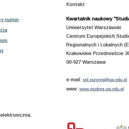
Kontakt
Kwartalnik naukowy "Studia
cy numer
Uniwersytet Warszawski
cja
Centrum Europejskich Stud
wum
Regionalnych i Lokalnych
kt
Krakowskie Przedmieście 3
00-927 Warszawa
e-mail:
sril.euroreg@uw.edu.pl
www:
www.studreg.uw.edu.pl
elektroniczna.