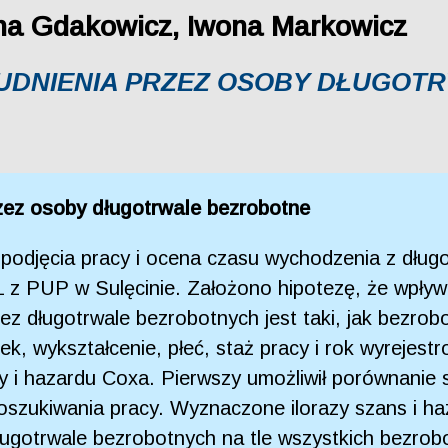
nna Gdakowicz, Iwona Markowicz
RUDNIENIA PRZEZ OSOBY DŁUGOT
zez osoby długotrwale bezrobotne
s podjęcia pracy i ocena czasu wychodzenia z dług
 z PUP w Sulęcinie. Założono hipotezę, że wpływ
z długotrwale bezrobotnych jest taki, jak bezro
iek, wykształcenie, płeć, staż pracy i rok wyrejes
owy i hazardu Coxa. Pierwszy umożliwił porównanie
poszukiwania pracy. Wyznaczone ilorazy szans i ha
ugotrwale bezrobotnych na tle wszystkich bezrob