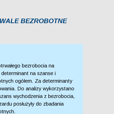
RWALE BEZROBOTNE
otrwałego bezrobocia na
 determinant na szanse i
botnych ogółem. Za determinanty
trowania. Do analizy wykorzystano
 szans wychodzenia z bezrobocia,
zardu posłużyły do zbadania
otnych.