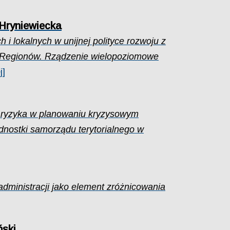
Hryniewiecka
 i lokalnych w unijnej polityce rozwoju z
 Regionów. Rządzenie wielopoziomowe
j]
 ryzyka w planowaniu kryzysowym
nostki samorządu terytorialnego w
administracji jako element zróżnicowania
ński