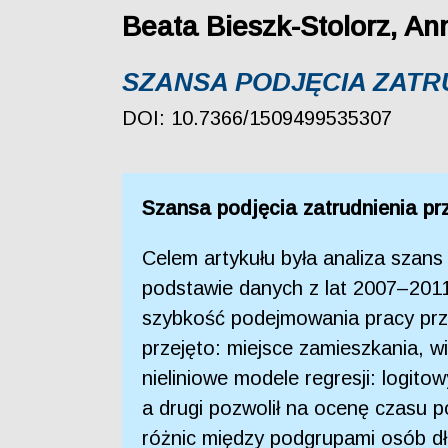
Beata Bieszk-Stolorz, A
SZANSA PODJĘCIA ZAT
DOI: 10.7366/1509499535307
Szansa podjęcia zatrudnienia pr
Celem artykułu była analiza szan
podstawie danych z lat 2007–2011
szybkość podejmowania pracy prze
przejęto: miejsce zamieszkania, w
nieliniowe modele regresji: logit
a drugi pozwolił na ocenę czasu 
różnic między podgrupami osób dł