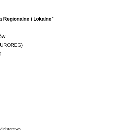
 Regionalne i Lokalne"
iów
 (EUROREG)
0