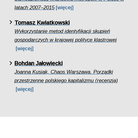
latach 2007–2015
[więcej]
Tomasz Kwiatkowski
Wykorzystanie metod identyfikacji skupień
gospodarczych w krajowej polityce klastrowej
[więcej]
Bohdan Jałowiecki
Joanna Kusiak, Chaos Warszawa. Porządki
przestrzenne polskiego kapitalizmu (recenzja)
[więcej]