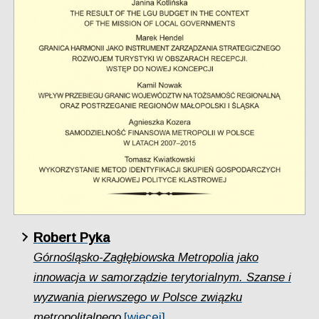
Robert Pyka
Górnośląsko-Zagłębiowska Metropolia jako
innowacja w samorządzie terytorialnym. Szanse i
wyzwania pierwszego w Polsce związku
metropolitalnego
[więcej]