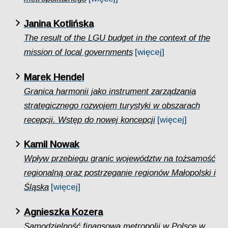
Janina Kotlińska
The result of the LGU budget in the context of the
mission of local governments
[więcej]
Marek Hendel
Granica harmonii jako instrument zarządzania
strategicznego rozwojem turystyki w obszarach
recepcji. Wstęp do nowej koncepcji
[więcej]
Kamil Nowak
Wpływ przebiegu granic województw na tożsamość
regionalną oraz postrzeganie regionów Małopolski i
Śląska
[więcej]
Agnieszka Kozera
Samodzielność finansowa metropolii w Polsce w