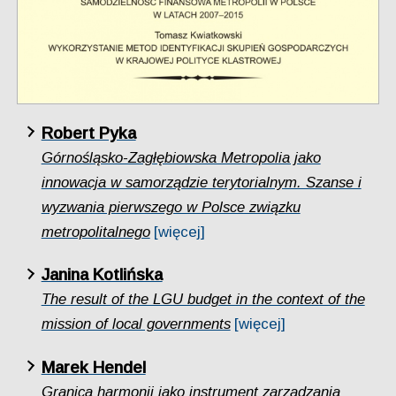
Robert Pyka
Górnośląsko-Zagłębiowska Metropolia jako
innowacja w samorządzie terytorialnym. Szanse i
wyzwania pierwszego w Polsce związku
metropolitalnego
[więcej]
Janina Kotlińska
The result of the LGU budget in the context of the
mission of local governments
[więcej]
Marek Hendel
Granica harmonii jako instrument zarządzania