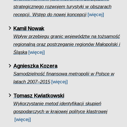
strategicznego rozwojem turystyki w obszarach
recepcji. Wstęp do nowej koncepcji
[więcej]
Kamil Nowak
Wpływ przebiegu granic województw na tożsamość
regionalną oraz postrzeganie regionów Małopolski i
Śląska
[więcej]
Agnieszka Kozera
Samodzielność finansowa metropolii w Polsce w
latach 2007–2015
[więcej]
Tomasz Kwiatkowski
Wykorzystanie metod identyfikacji skupień
gospodarczych w krajowej polityce klastrowej
[więcej]