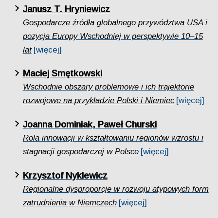
Janusz T. Hryniewicz
Gospodarcze źródła globalnego przywództwa USA i
pozycja Europy Wschodniej w perspektywie 10–15
lat
[więcej]
Maciej Smętkowski
Wschodnie obszary problemowe i ich trajektorie
rozwojowe na przykładzie Polski i Niemiec
[więcej]
Joanna Dominiak, Paweł Churski
Rola innowacji w kształtowaniu regionów wzrostu i
stagnacji gospodarczej w Polsce
[więcej]
Krzysztof Nyklewicz
Regionalne dysproporcje w rozwoju atypowych form
zatrudnienia w Niemczech
[więcej]