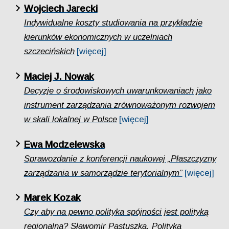
Wojciech Jarecki
Indywidualne koszty studiowania na przykładzie
kierunków ekonomicznych w uczelniach
szczecińskich
[więcej]
Maciej J. Nowak
Decyzje o środowiskowych uwarunkowaniach jako
instrument zarządzania zrównoważonym rozwojem
w skali lokalnej w Polsce
[więcej]
Ewa Modzelewska
Sprawozdanie z konferencji naukowej „Płaszczyzny
zarządzania w samorządzie terytorialnym”
[więcej]
Marek Kozak
Czy aby na pewno polityka spójności jest polityką
regionalną? Sławomir Pastuszka, Polityka