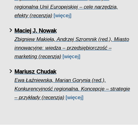
regionalna Unii Europejskiej – cele narzędzia,
efekty (recenzja)
[więcej]
Maciej J. Nowak
Zbigniew Makieła, Andrzej Szromnik (red.), Miasto
innowacyjne: wiedza – przedsiębiorczość –
marketing (recenzja)
[więcej]
Mariusz Chudak
Ewa Łaźniewska, Marian Gorynia (red.),
Konkurencyjność regionalna. Koncepcje – strategie
– przykłady (recenzja)
[więcej]